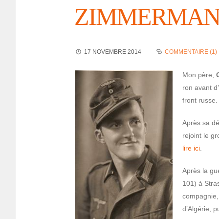
ZIMMERMANN
17 NOVEMBRE 2014
COMMENTAIRE (1)
Mon père,
ron avant d
front russe.
Après sa dé
rejoint le g
lire ici
.
Après la gu
101) à Stras
compa­gnie,
d’Al­gé­rie,