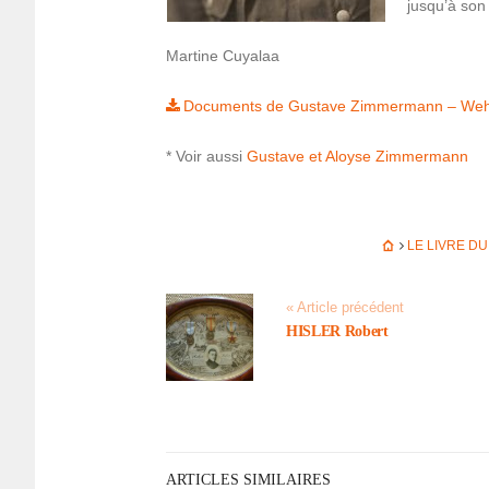
jusqu’à son
Martine Cuya­laa
Docu­ments de Gustave Zimmer­mann – Weh
* Voir aussi
Gustave et Aloyse Zimmer­mann
LE LIVRE D
« Article précédent
HISLER Robert
ARTICLES SIMILAIRES