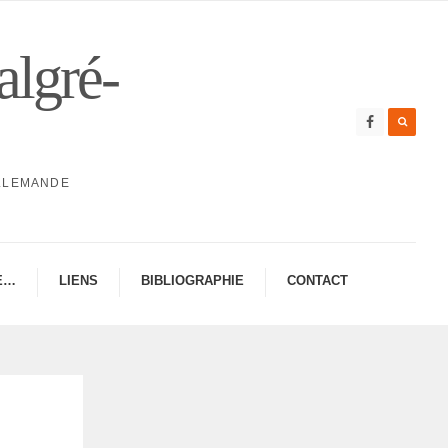
algré-
ALLEMANDE
E…
LIENS
BIBLIO­GRA­PHIE
CONTAC­­T