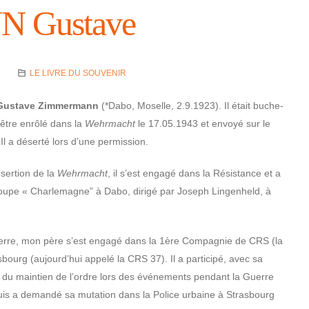
 Gustave
LE LIVRE DU SOUVENIR
Gustave Zimmer­mann
(*Dabo, Moselle, 2.9.1923). Il était buche­
’être enrôlé dans la
Wehr­macht
le 17.05.1943 et envoyé sur le
 Il a déserté lors d’une permis­sion.
ser­tion de la
Wehr­macht
, il s’est engagé dans la Résis­tance et a
roupe « Char­le­magne” à Dabo, dirigé par Joseph Lingen­held, à
erre, mon père s’est engagé dans la 1ère Compa­gnie de CRS (la
­bourg (aujourd’­hui appelé la CRS 37). Il a parti­cipé, avec sa
 du main­tien de l’ordre lors des événe­ments pendant la Guerre
 puis a demandé sa muta­tion dans la Police urbaine à Stras­bourg