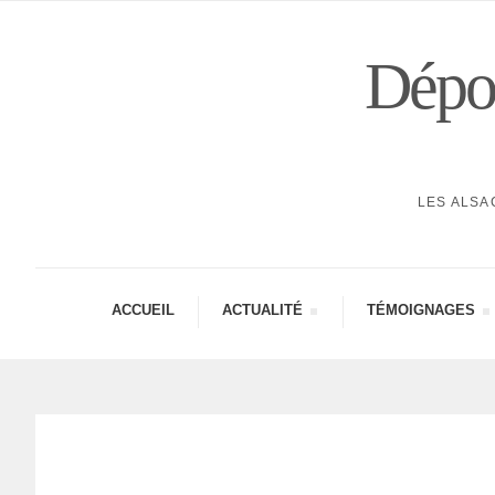
Dépor
LES ALSA
ACCUEIL
ACTUA­LITÉ
TÉMOI­GNAGES