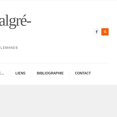
algré-
ALLEMANDE
E…
LIENS
BIBLIO­GRA­PHIE
CONTAC­­T