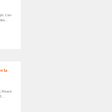
h, L’en­
 des...
et la
’Al­sace
....