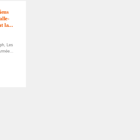
iens
alle­
 la...
ph, Les
r­mée...