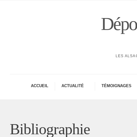
Dépor
LES ALSA
ACCUEIL
ACTUA­LITÉ
TÉMOI­GNAGES
Bibliographie