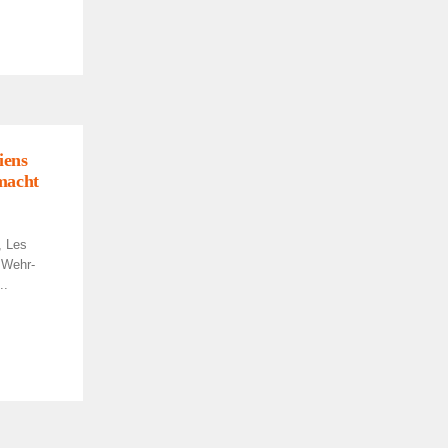
iens
macht
 Les
 Wehr­
..