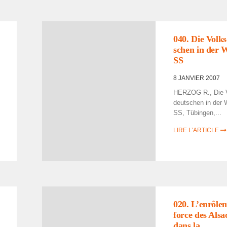
040. Die Volks
schen in der 
SS
8 JANVIER 2007
HERZOG R., Die V
deut­schen in der 
SS, Tübin­gen,...
LIRE L’ARTICLE
020. L’en­rô­le
force des Alsa­
dans la...