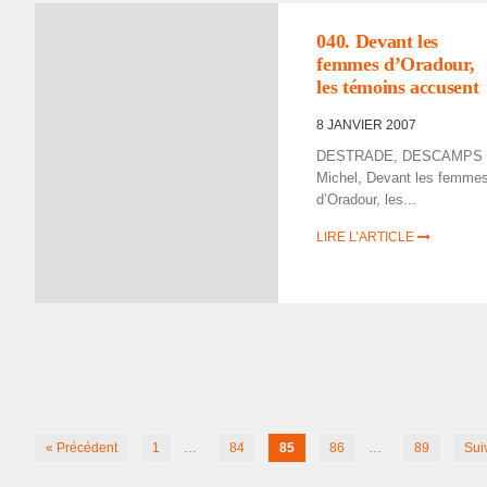
040. Devant les
femmes d’Ora­dour,
les témoins accusent
8 JANVIER 2007
DESTRADE, DESCAMPS
Michel, Devant les femme
d’Ora­dour, les...
LIRE L’ARTICLE
« Précédent
1
…
84
85
86
…
89
Sui