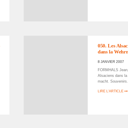
­
050. Les Alsa­c
dans la Wehr­
8 JANVIER 2007
FORMHALS Jean,
Alsa­ciens dans la
macht. Souve­nirs.
LIRE L’ARTICLE