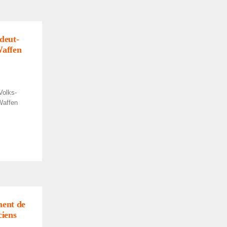
­deut­
Waffen
olks­
Waffen
­ment de
ciens