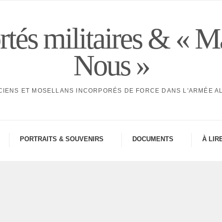
tés militaires & « M
Nous »
CIENS ET MOSELLANS INCORPORÉS DE FORCE DANS L'ARMÉE 
PORTRAITS & SOUVE­NIRS
DOCU­MENTS
À LIR