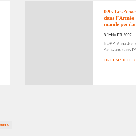
020. Les Alsa­c
dans l’Ar­mée 
mande pendant
8 JANVIER 2007
BOPP Marie-Jose
s
Alsa­ciens dans l’A
LIRE L’ARTICLE
vant »