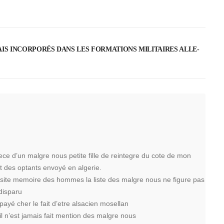
S INCOR­PO­RÉS DANS LES FORMA­TIONS MILI­TAIRES ALLE­
niece d’un malgre nous petite fille de reintegre du cote de mon
t des optants envoyé en algerie.
e site memoire des hommes la liste des malgre nous ne figure pas
disparu
ayé cher le fait d’etre alsacien mosellan
 il n’est jamais fait mention des malgre nous