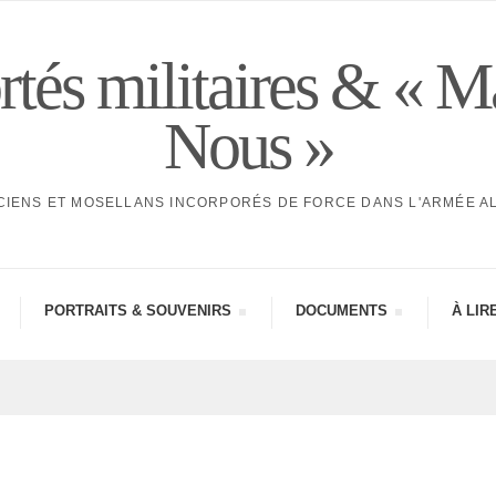
tés militaires & « M
Nous »
CIENS ET MOSELLANS INCORPORÉS DE FORCE DANS L'ARMÉE 
PORTRAITS & SOUVE­NIRS
DOCU­MENTS
À LIR