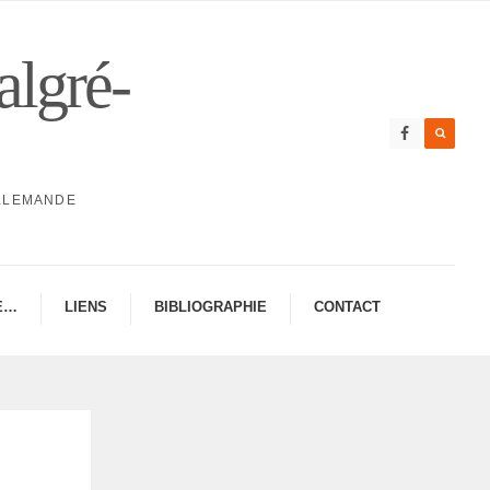
algré-
ALLEMANDE
E…
LIENS
BIBLIO­GRA­PHIE
CONTAC­­T