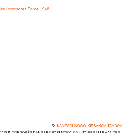
oire Incor­pores Force 1948
KAMESCHKOWO
,
KIRSANOV
,
TAMBOV
IS INCOR­PO­RÉS DANS LES FORMA­TIONS MILI­TAIRES ALLE­MANDES