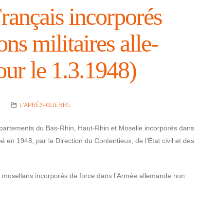
rançais incor­po­rés
ns mili­taires alle­
our le 1.3.1948)
L'APRÈS-GUERRE
épar­te­ments du Bas-Rhin, Haut-Rhin et Moselle incor­po­rés dans
éé en 1948, par la Direc­tion du Conten­tieux, de l’État civil et des
 mosel­lans incor­po­rés de force dans l’Ar­mée alle­mande non