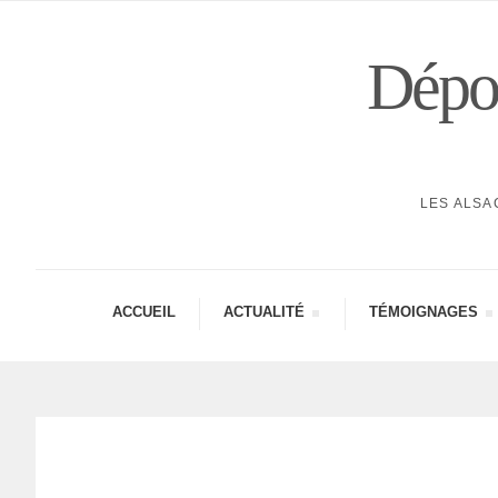
Dépor
LES ALSA
ACCUEIL
ACTUA­LITÉ
TÉMOI­GNAGES