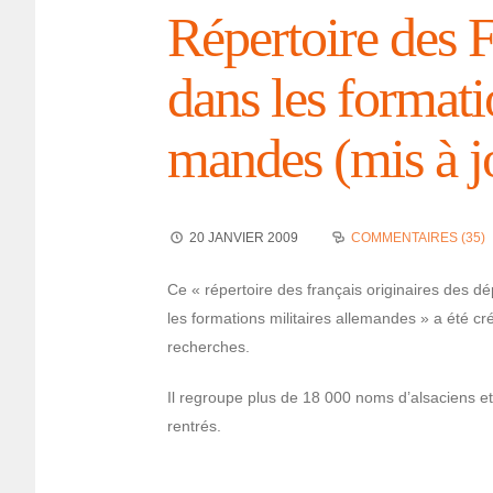
Réper­toire des F
dans les forma­tio
mandes (mis à j
20 JANVIER 2009
COMMENTAIRES (35)
Ce « réper­toire des français origi­naires des d
les forma­tions mili­taires alle­mandes » a été cr
recherches.
Il regroupe plus de 18 000 noms d’al­sa­ciens et
rentrés.