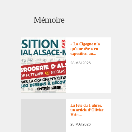
Mémoire
À NOTER DANS
L'AGENDA
,
ACTUALITÉ
,
MÉMOIRE
,
« La Cigogne n’a
REVUE DE
qu’une tête » en
PRESSE
expo­si­tion au...
28 MAI 2026
La fête du Führer,
un article d’Oli­vier
Hein...
28 MAI 2026