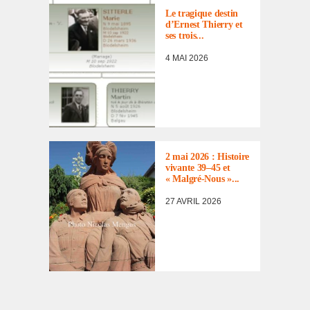
INCORPORÉS
Le tragique destin
DE FORCE FACE
d’Er­nest Thierry et
À LEUR
ses trois...
DESTIN
,
LISTE
4 MAI 2026
DES NON
RENTRÉS
,
MÉMOIRE
,
TÉMOIGNAGES
À NOTER DANS
L'AGENDA
,
ACTUALITÉ
,
MÉMOIRE
,
2 mai 2026 : Histoire
REVUE DE
vivante 39–45 et
PRESSE
« Malgré-Nous »...
27 AVRIL 2026