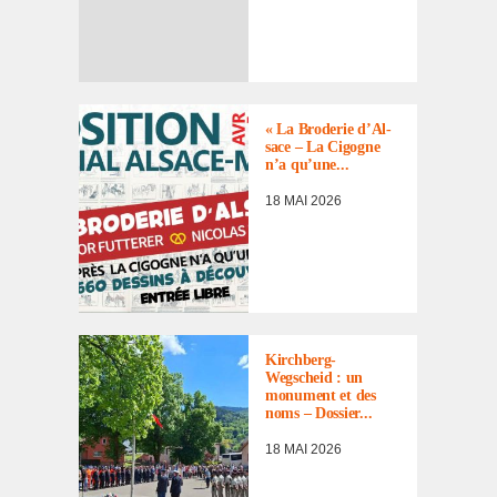
ACTUALITÉ
,
MÉMOIRE
« La Brode­rie d’Al­
sace – La Cigogne
n’a qu’une...
18 MAI 2026
ACTUALITÉ
,
DOCUMENTS
,
MÉMOIRE
,
REVUE DE
Kirch­berg-
PRESSE
Wegscheid : un
monu­ment et des
noms – Dossier...
18 MAI 2026