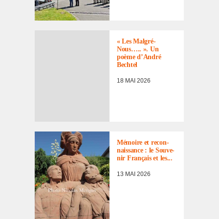
« Les Malgré-
Nous….. ». Un
poème d’An­dré
Bech­tel
18 MAI 2026
ACTUALITÉ
,
MÉMOIRE
,
REVUE DE
PRESSE
Mémoire et recon­
nais­sance : le Souve­
nir Français et les...
13 MAI 2026
ACTUALITÉ
,