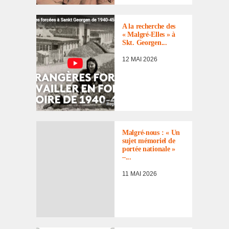
LES
INCORPORÉS
DE FORCE
,
A la recherche des
MÉMOIRE
« Malgré-Elles » à
Skt. Geor­gen...
12 MAI 2026
Malgré-nous : « Un
sujet mémo­riel de
portée natio­nale »
–...
11 MAI 2026
LES
INCORPORÉS
DE FORCE
,
LES