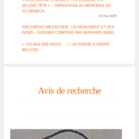
« LA BRODE­RIE D’AL­SACE – LA CIGOGNE N’A
QU’UNE TÊTE » – VERNIS­SAGE AU MÉMO­RIAL DE
SCHIR­MECK
18 mai 2026
KIRCH­BERG-WEGSCHEID : UN MONU­MENT ET DES
NOMS – DOSSIER COMPOSÉ PAR BERNARD GEBEL
« LES MALGRÉ-NOUS….. ». UN POÈME D’AN­DRÉ
BECH­TEL
Avis de recherche