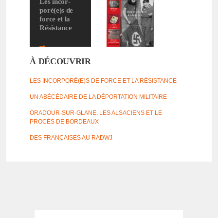
Les incor­
poré(e)s de
force et la
Résis­tance
DÉCOUVRIR
À DÉCOUVRIR
LE MAGAZINE
LES INCOR­PORÉ(E)S DE FORCE ET LA RÉSIS­TANCE
UN ABÉCÉ­DAIRE DE LA DÉPOR­TA­TION MILI­TAIRE
ORADOUR-SUR-GLANE, LES ALSA­CIENS ET LE
PROCÈS DE BORDEAUX
DES FRANÇAISES AU RADWJ