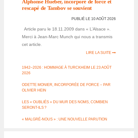
Alphonse Hueber, incor­poré de force et
rescapé de Tambov se souvient
PUBLIÉ LE 10 AOÛT 2026
Article paru le 18.11.2009 dans « L’Al­­sace ».
Merci à Jean-Marc Munch qui nous a trans­­mis
cet article.
LIRE LA SUITE
1942–2026 : HOMMAGE À TURCK­HEIM LE 23 AOÛT
2026
ODETTE MONIER, INCOR­PO­RÉE DE FORCE – PAR
OLIVIER HEIN
LES « OUBLIÉS » DU MUR DES NOMS, COMBIEN
SERONT-ILS ?
« MALGRÉ-NOUS » : UNE NOUVELLE PARU­TION