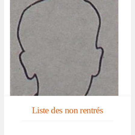
Liste des non rentrés
René SPRINGER
LIRE L'AVIS DE RECHERCHE