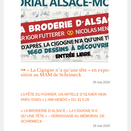
« La Cigogne n’a qu’une tête » en expo­
si­tion au MAM de Schri­meck
28 mai 2026
LA FÊTE DU FÜHRER, UN ARTICLE D’OLI­VIER HEIN
PARU DANS « L’AMI HEBDO » DU 31.5.26
« LA BRODE­RIE D’AL­SACE – LA CIGOGNE N’A
QU’UNE TÊTE » – VERNIS­SAGE AU MÉMO­RIAL DE
SCHIR­MECK
18 mai 2026