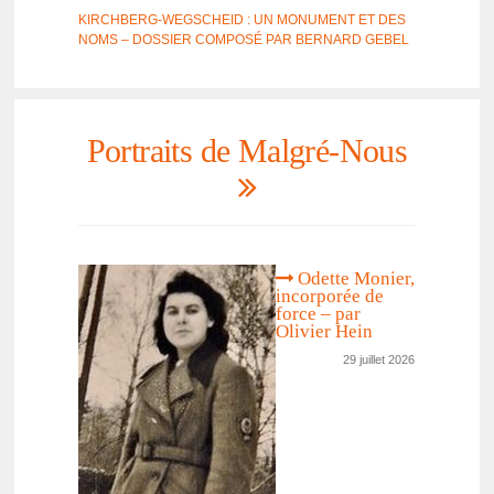
KIRCH­BERG-WEGSCHEID : UN MONU­MENT ET DES
NOMS – DOSSIER COMPOSÉ PAR BERNARD GEBEL
Portraits de Malgré-Nous
Odette Monier,
incor­po­rée de
force – par
Olivier Hein
29 juillet 2026