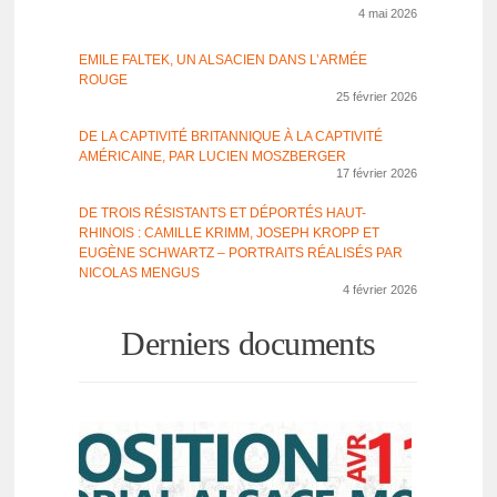
4 mai 2026
EMILE FALTEK, UN ALSA­CIEN DANS L’AR­MÉE
ROUGE
25 février 2026
DE LA CAPTI­VITÉ BRITAN­NIQUE À LA CAPTI­VITÉ
AMÉRI­CAINE, PAR LUCIEN MOSZ­BER­GER
17 février 2026
DE TROIS RÉSIS­TANTS ET DÉPOR­TÉS HAUT-
RHINOIS : CAMILLE KRIMM, JOSEPH KROPP ET
EUGÈNE SCHWARTZ – PORTRAITS RÉALI­SÉS PAR
NICO­LAS MENGUS
4 février 2026
Derniers documents