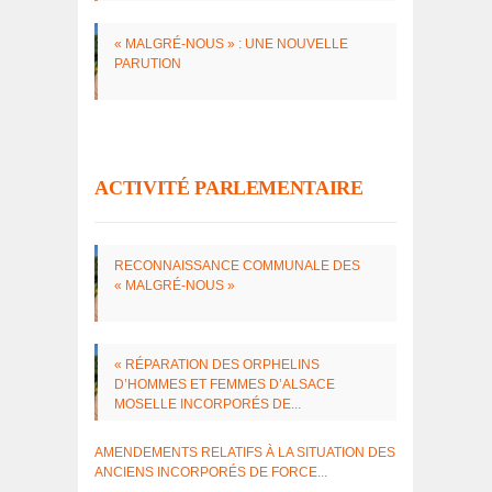
« MALGRÉ-NOUS » : UNE NOUVELLE
PARU­TION
ACTIVITÉ PARLEMENTAIRE
RECON­NAIS­SANCE COMMU­NALE DES
« MALGRÉ-NOUS »
« RÉPA­RA­TION DES ORPHE­LINS
D’HOMMES ET FEMMES D’AL­SACE
MOSELLE INCOR­PO­RÉS DE...
AMEN­DE­MENTS RELA­TIFS À LA SITUA­TION DES
ANCIENS INCOR­PO­RÉS DE FORCE...