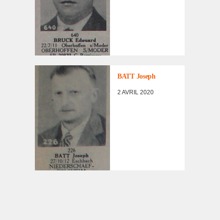
LISTE DES NON
RENTRÉS
,
PORTRAITS
D'INCORPORÉS
BATT Joseph
DE
FORCE/DÉPORTÉS
2 AVRIL 2020
MILITAIRES