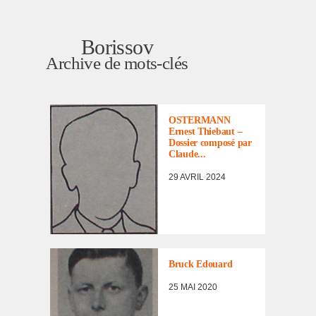
Borissov
Archive de mots-clés
LISTE DES NON
RENTRÉS
OSTERMANN
Ernest Thie­baut –
Dossier composé par
Claude...
29 AVRIL 2024
LISTE DES NON
RENTRÉS
,
PORTRAITS
D'INCORPORÉS
Bruck Edouard
DE
FORCE/DÉPORTÉS
25 MAI 2020
MILITAIRES