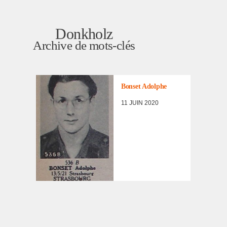
Donkholz
Archive de mots-clés
LISTE DES NON
RENTRÉS
,
PORTRAITS
D'INCORPORÉS
Bonset Adolphe
DE
FORCE/DÉPORTÉS
11 JUIN 2020
MILITAIRES