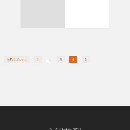
« Précédent
1
…
3
4
5
…
10
Suivant »
© L'Ami hebdo 2019