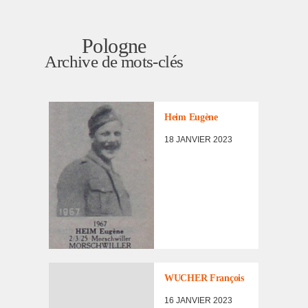
Pologne
Archive de mots-clés
AVIS DE
RECHERCHE
,
LISTE DES AVIS
DE
Heim Eugène
RECHERCHE
,
LISTE DES NON
18 JANVIER 2023
RENTRÉS
WUCHER François
16 JANVIER 2023