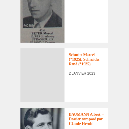
Schmitt Marcel
(*1925), Schnei­der
René (*1925)
2 JANVIER 2023
LISTE DES NON
RENTRÉS
,
PORTRAITS
,
PORTRAITS
BAUMANN Albert –
D'INCORPORÉS
Dossier composé par
DE
Claude Herold
FORCE/DÉPORTÉS