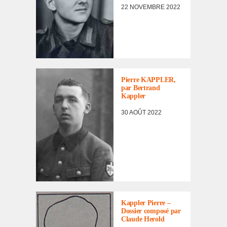
22 NOVEMBRE 2022
MILITAIRES
LE LIVRE DU
SOUVENIR
,
LISTE DES NON
RENTRÉS
Pierre KAPPLER,
par Bertrand
Kappler
30 AOÛT 2022
LISTE DES NON
RENTRÉS
Kappler Pierre –
Dossier composé par
Claude Herold