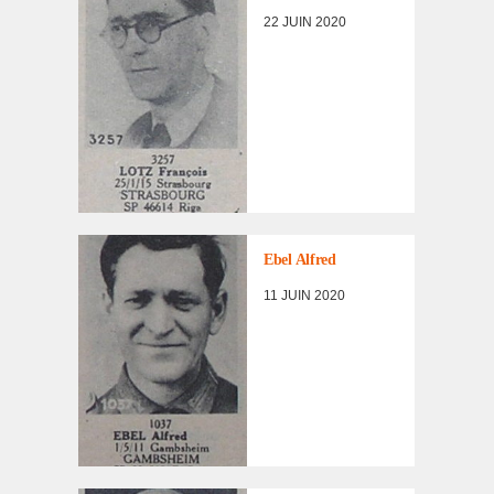
FORCE/DÉPORTÉS
22 JUIN 2020
MILITAIRES
LISTE DES NON
RENTRÉS
,
PORTRAITS
D'INCORPORÉS
Ebel Alfred
DE
FORCE/DÉPORTÉS
11 JUIN 2020
MILITAIRES
LISTE DES NON
RENTRÉS
,
PORTRAITS