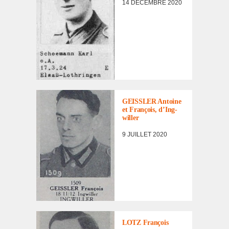
14 DÉCEMBRE 2020
LISTE DES NON
RENTRÉS
,
PORTRAITS
D'INCORPORÉS
GEISSLER Antoine
DE
et François, d’Ing­
FORCE/DÉPORTÉS
willer
MILITAIRES
9 JUILLET 2020
LISTE DES NON
RENTRÉS
,
PORTRAITS
D'INCORPORÉS
LOTZ François
DE