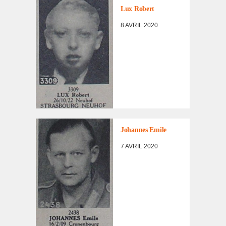
D'INCORPORÉS
Lux Robert
DE
FORCE/DÉPORTÉS
8 AVRIL 2020
MILITAIRES
LISTE DES NON
RENTRÉS
,
PORTRAITS
D'INCORPORÉS
Johannes Emile
DE
FORCE/DÉPORTÉS
7 AVRIL 2020
MILITAIRES
LISTE DES NON