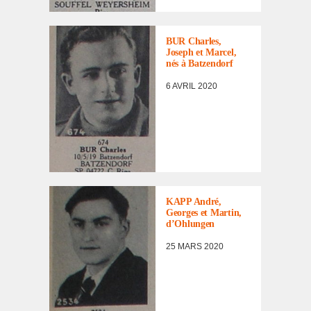
RENTRÉS
,
PORTRAITS
D'INCORPORÉS
BUR Charles,
DE
Joseph et Marcel,
FORCE/DÉPORTÉS
nés à Batzen­dorf
MILITAIRES
6 AVRIL 2020
LISTE DES NON
RENTRÉS
,
PORTRAITS
D'INCORPORÉS
KAPP André,
DE
Georges et Martin,
FORCE/DÉPORTÉS
d’Oh­lun­gen
MILITAIRES
25 MARS 2020