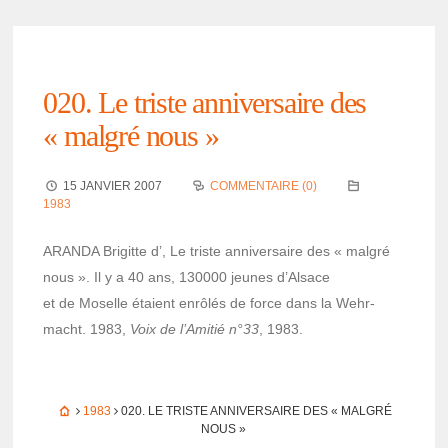
020. Le triste anni­ver­saire des
« malgré nous »
15 JANVIER 2007
COMMENTAIRE (0)
1983
ARANDA Brigitte d’, Le triste anni­ver­saire des « malgré
nous ». Il y a 40 ans, 130000 jeunes d’Al­sace
et de Moselle étaient enrô­lés de force dans la Wehr­
macht. 1983,
Voix de l’Ami­tié n°33
, 1983.
1983
020. LE TRISTE ANNI­VER­SAIRE DES « MALGRÉ
NOUS »