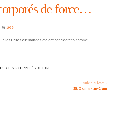
cor­po­rés de force…
1969
quelles unités alle­mandes étaient consi­dé­rées comme
POUR LES INCOR­PO­RÉS DE FORCE…
Article suivant »
030. Oradour-sur-Glane