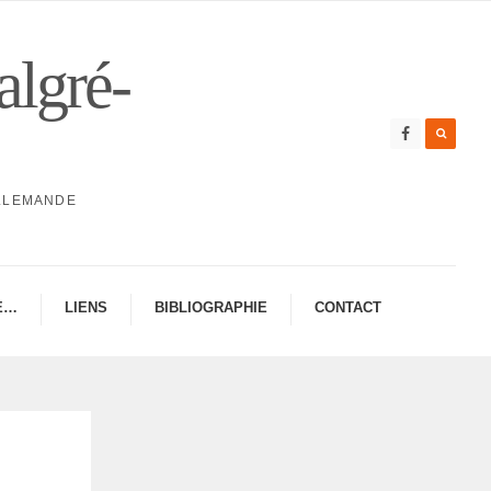
algré-
ALLEMANDE
E…
LIENS
BIBLIO­GRA­PHIE
CONTAC­­T