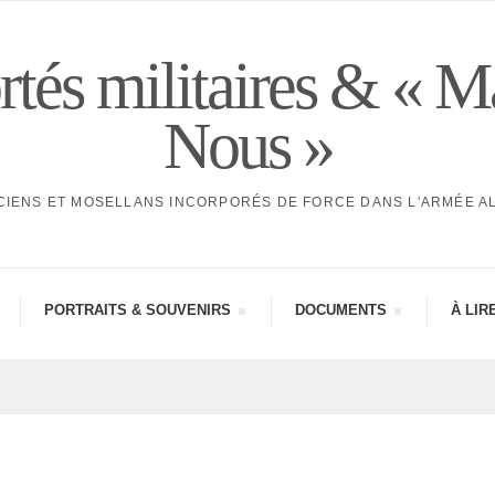
tés militaires & « M
Nous »
CIENS ET MOSELLANS INCORPORÉS DE FORCE DANS L'ARMÉE 
PORTRAITS & SOUVE­NIRS
DOCU­MENTS
À LIR