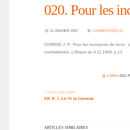
020. Pour les in
11 JANVIER 2007
COMMENTAIRE (0)
CONRAD J.-P., Pour les incor­po­rés de force : 
combat­tantes,
L’Al­sace
du 4.11.1969, p.13.
1969
020. 
« Article précédent
010. R. 5. Les SS en Limou­sin
ARTICLES SIMILAIRES