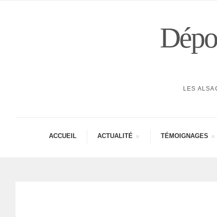
Dépor
LES ALSA
ACCUEIL
ACTUA­LITÉ
TÉMOI­GNAGES