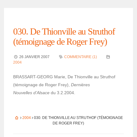
030. De Thion­ville au Stru­thof
(témoi­gnage de Roger Frey)
26 JANVIER 2007
COMMENTAIRE (1)
2004
BRASSART-GEORG Marie, De Thion­ville au Stru­thof
(témoi­gnage de Roger Frey),
Dernières
Nouvelles d’Al­sace
du 3.2.2004.
2004
030. DE THION­VILLE AU STRU­THOF (TÉMOI­GNAGE
DE ROGER FREY)