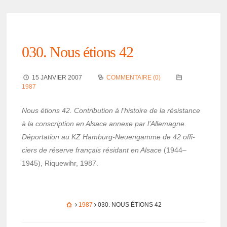
030. Nous étions 42
15 JANVIER 2007
COMMENTAIRE (0)
1987
Nous étions 42. Contri­bu­tion à l’his­toire de la résis­tance
à la conscrip­tion en Alsace annexe par l’Al­le­magne.
Dépor­ta­tion au KZ Hamburg-Neuen­gamme de 42 offi­
ciers de réserve français rési­dant en Alsace
(1944–
1945), Rique­wihr, 1987.
1987
030. NOUS ÉTIONS 42