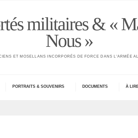
tés militaires & « M
Nous »
CIENS ET MOSELLANS INCORPORÉS DE FORCE DANS L'ARMÉE 
PORTRAITS & SOUVE­NIRS
DOCU­MENTS
À LIR