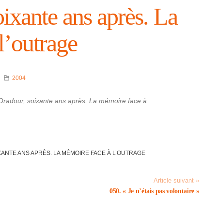
ixante ans après. La
’ou­trage
2004
Oradour, soixante ans après. La mémoire face à
ANTE ANS APRÈS. LA MÉMOIRE FACE À L’OU­TRAGE
Article suivant »
050. « Je n’étais pas volon­taire »