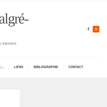
algré-
ALLEMANDE
E…
LIENS
BIBLIO­GRA­PHIE
CONTAC­­T