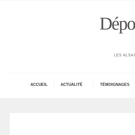
Dépor
LES ALSA
ACCUEIL
ACTUA­LITÉ
TÉMOI­GNAGES