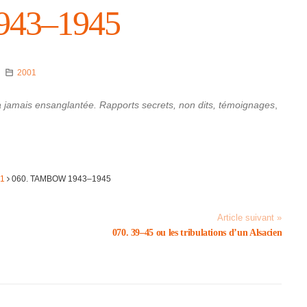
943–1945
2001
amais ensan­glan­tée. Rapports secrets, non dits, témoi­gnages
,
01
060. TAMBOW 1943–1945
Article suivant »
070. 39–45 ou les tribu­la­tions d’un Alsa­cien