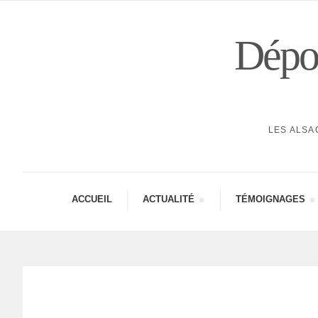
Dépor
LES ALSA
ACCUEIL
ACTUA­LITÉ
TÉMOI­GNAGES