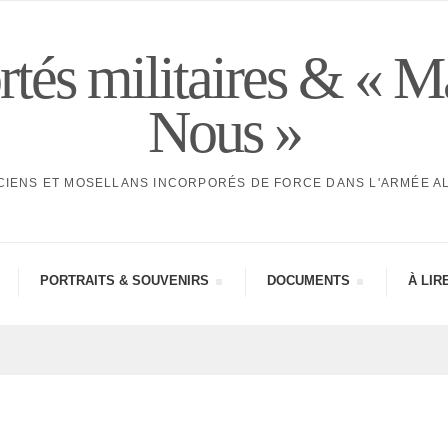
tés militaires & « M
Nous »
CIENS ET MOSELLANS INCORPORÉS DE FORCE DANS L'ARMÉE 
PORTRAITS & SOUVE­NIRS
DOCU­MENTS
À LIR