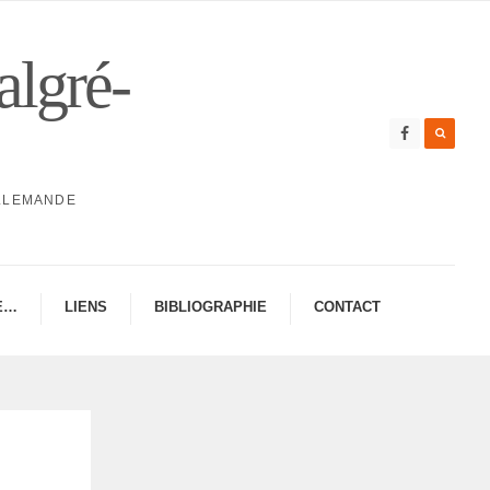
algré-
ALLEMANDE
E…
LIENS
BIBLIO­GRA­PHIE
CONTAC­­T