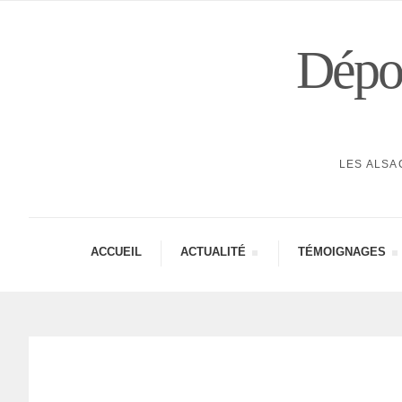
Dépor
LES ALSA
ACCUEIL
ACTUA­LITÉ
TÉMOI­GNAGES