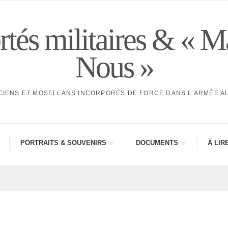
tés militaires & « M
Nous »
CIENS ET MOSELLANS INCORPORÉS DE FORCE DANS L'ARMÉE 
PORTRAITS & SOUVE­NIRS
DOCU­MENTS
À LIR