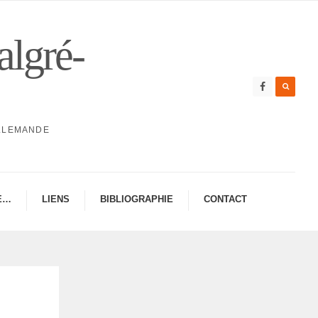
algré-
ALLEMANDE
E…
LIENS
BIBLIO­GRA­PHIE
CONTAC­­T