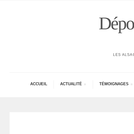
Dépor
LES ALSA
ACCUEIL
ACTUA­LITÉ
TÉMOI­GNAGES