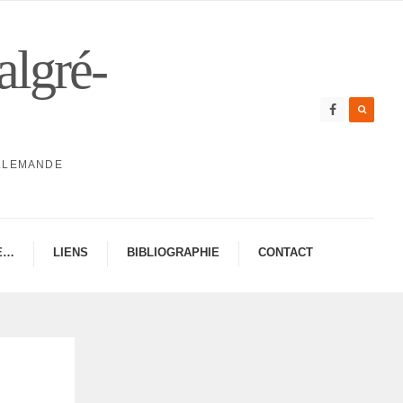
algré-
ALLEMANDE
E…
LIENS
BIBLIO­GRA­PHIE
CONTAC­­T