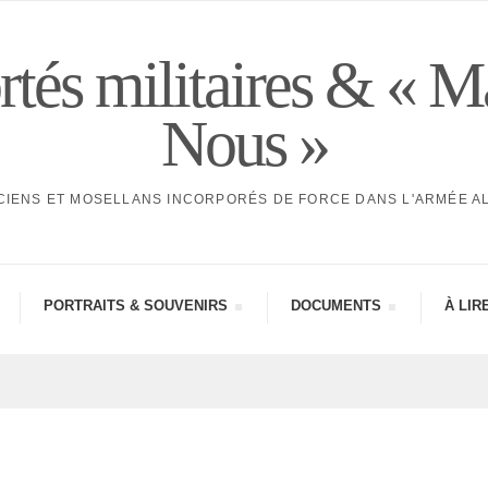
tés militaires & « M
Nous »
CIENS ET MOSELLANS INCORPORÉS DE FORCE DANS L'ARMÉE 
PORTRAITS & SOUVE­NIRS
DOCU­MENTS
À LIR