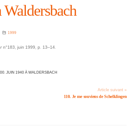
à Walders­bach
1999
or
n°183, juin 1999, p. 13–14.
00. JUIN 1940 À WALDERS­BACH
Article suivant »
110. Je me souviens de Schelk­lin­gen