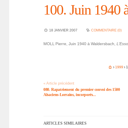
100. Juin 1940 
18 JANVIER 2007
COMMENTAIRE (0)
MOLL Pierre, Juin 1940 à Walders­bach,
L’Es­s
1999
1
« Article précédent
080. Rapa­trie­ment du premier convoi des 1500
Alsa­ciens-Lorrains, incor­po­rés...
ARTICLES SIMILAIRES