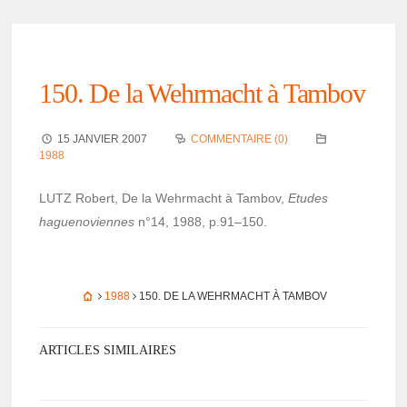
150. De la Wehr­macht à Tambov
15 JANVIER 2007
COMMENTAIRE (0)
1988
LUTZ Robert, De la Wehr­macht à Tambov,
Etudes
hague­no­viennes
n°14, 1988, p.91–150.
1988
150. DE LA WEHR­MACHT À TAMBOV
ARTICLES SIMILAIRES