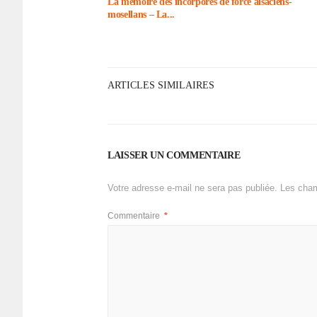
La mémoire des incor­po­rés de force alsa­ciens-
mosel­lans – La...
ARTICLES SIMILAIRES
LAISSER UN COMMENTAIRE
Votre adresse e-mail ne sera pas publiée.
Les cham
Commentaire
*