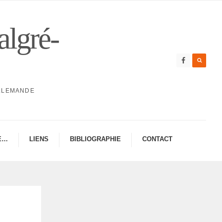
algré-
ALLEMANDE
E…
LIENS
BIBLIO­GRA­PHIE
CONTAC­­T