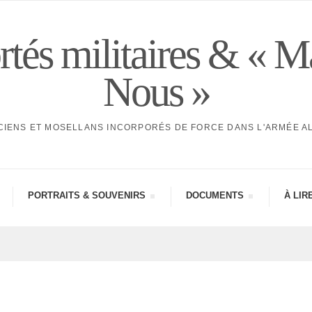
tés militaires & « M
Nous »
CIENS ET MOSELLANS INCORPORÉS DE FORCE DANS L'ARMÉE 
PORTRAITS & SOUVE­NIRS
DOCU­MENTS
À LIR