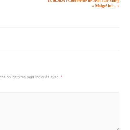
12.10.2025 : Confé­rence de Jean-Luc Elling
« Malgré lui… »
ps obligatoires sont indiqués avec
*