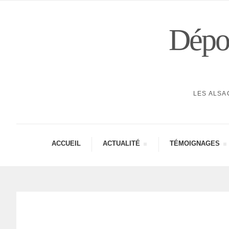
Dépor
LES ALSA
ACCUEIL
ACTUA­LITÉ
TÉMOI­GNAGES