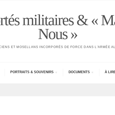
tés militaires & « M
Nous »
CIENS ET MOSELLANS INCORPORÉS DE FORCE DANS L'ARMÉE 
PORTRAITS & SOUVE­NIRS
DOCU­MENTS
À LIR