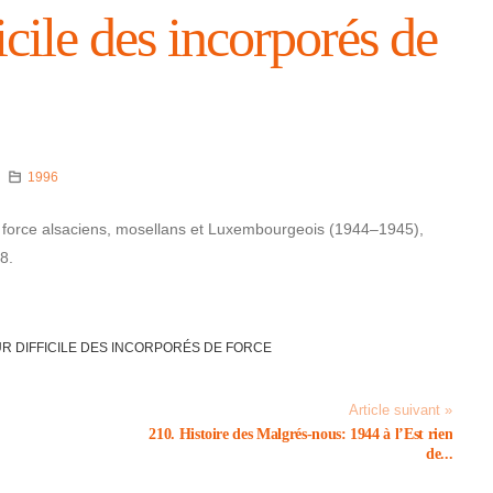
­cile des incor­po­rés de
1996
de force alsa­ciens, mosel­lans et Luxem­bour­geois (1944–1945),
8.
R DIFFI­CILE DES INCOR­PO­RÉS DE FORCE
Article suivant »
210. Histoire des Malgrés-nous: 1944 à l’Est rien
de...