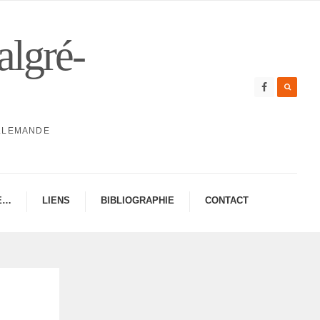
algré-
ALLEMANDE
E…
LIENS
BIBLIO­GRA­PHIE
CONTAC­­T