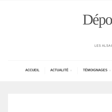
Dépor
LES ALSA
ACCUEIL
ACTUA­LITÉ
TÉMOI­GNAGES