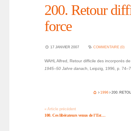
200. Retour diffi
force
17 JANVIER 2007
COMMENTAIRE (0)
WAHL Alfred, Retour diffi­cile des incor­po­rés 
1945–50 Jahre danac
h, Leip­zig, 1996, p. 74–7
1996
200. RETOU
« Article précédent
100. Ces libé­ra­teurs venus de l’Est…