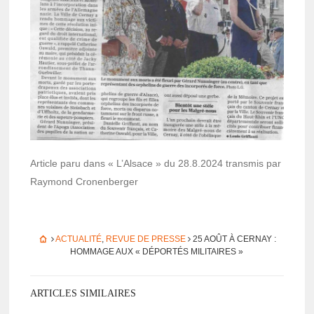
Article paru dans « L’Al­sace » du 28.8.2024 trans­mis par
Raymond Cronen­ber­ger
ACTUALITÉ
,
REVUE DE PRESSE
25 AOÛT À CERNAY :
HOMMAGE AUX « DÉPOR­TÉS MILI­TAIRES »
ARTICLES SIMILAIRES