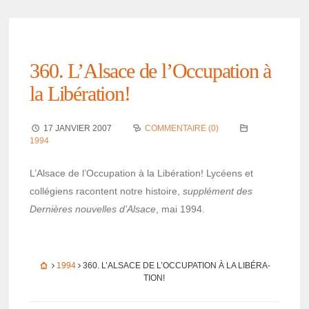
360. L’Al­sace de l’Oc­cu­pa­tion à
la Libé­ra­tion!
17 JANVIER 2007
COMMENTAIRE (0)
1994
L’Al­sace de l’Oc­cu­pa­tion à la Libé­ra­tion! Lycéens et
collé­giens racontent notre histoire,
supplé­ment des
Dernières nouvelles d’Al­sace
, mai 1994.
1994
360. L’AL­SACE DE L’OC­CU­PA­TION À LA LIBÉ­RA­
TION!