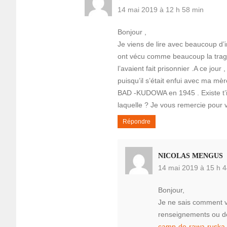
14 mai 2019 à 12 h 58 min
Bonjour ,
Je viens de lire avec beaucoup d’i
ont vécu comme beaucoup la tragé
l’avaient fait prisonnier .A ce jo
puisqu’il s’était enfui avec ma mè
BAD -KUDOWA en 1945 . Existe t’il
laquelle ? Je vous remercie pour 
Répondre
NICOLAS MENGUS
14 mai 2019 à 15 h 4
Bonjour,
Je ne sais comment v
renseignements ou de
camp-de-rawa-ruska-