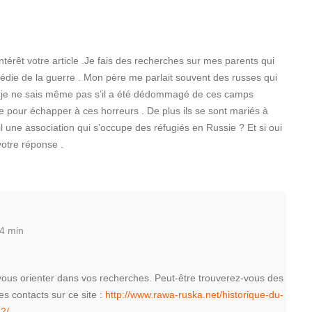
ntérêt votre article .Je fais des recherches sur mes parents qui
die de la guerre . Mon père me parlait souvent des russes qui
ur , je ne sais même pas s’il a été dédommagé de ces camps
re pour échapper à ces horreurs . De plus ils se sont mariés à
 une association qui s’occupe des réfugiés en Russie ? Et si oui
votre réponse .
4 min
ous orienter dans vos recherches. Peut-être trouverez-vous des
s contacts sur ce site :
http://www.rawa-ruska.net/historique-du-
2/