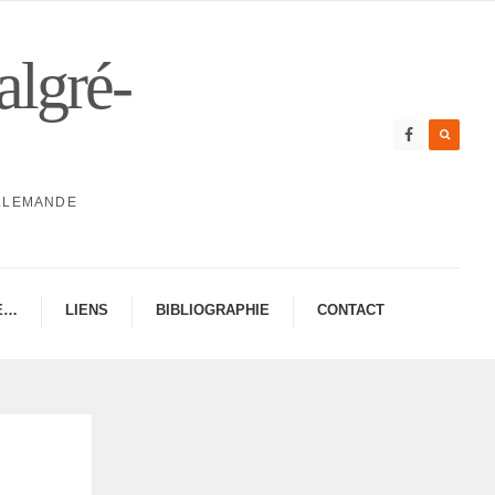
algré-
ALLEMANDE
E…
LIENS
BIBLIO­GRA­PHIE
CONTAC­­T