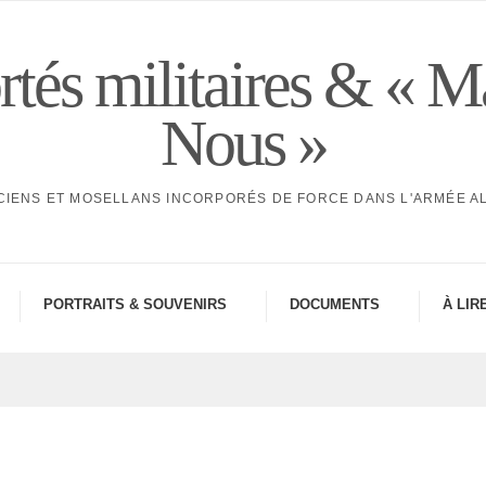
tés militaires & « M
Nous »
CIENS ET MOSELLANS INCORPORÉS DE FORCE DANS L'ARMÉE 
PORTRAITS & SOUVE­NIRS
DOCU­MENTS
À LIR