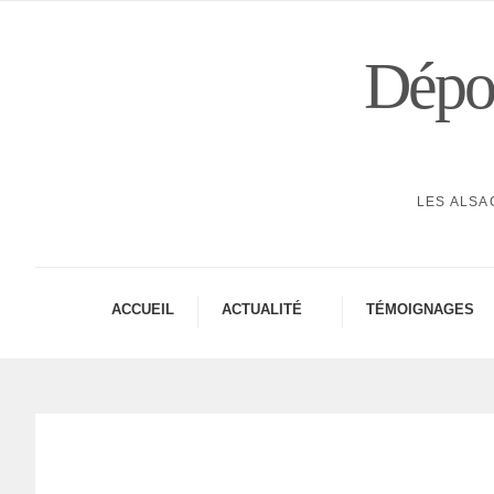
Dépor
LES ALSA
ACCUEIL
ACTUA­LITÉ
TÉMOI­GNAGES