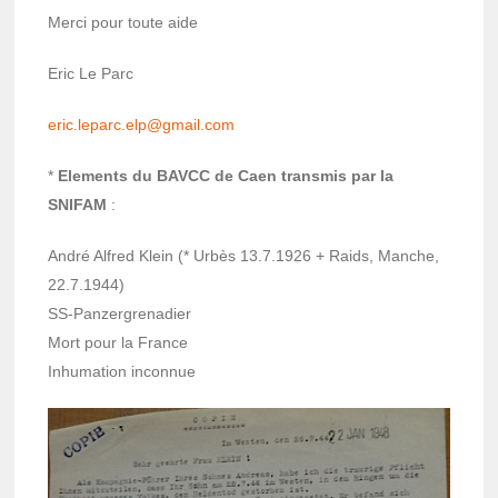
Merci pour toute aide
Eric Le Parc
eric.leparc.elp@g­mail.com
*
Elements du BAVCC de Caen trans­mis par la
SNIFAM
:
André Alfred Klein (* Urbès 13.7.1926 + Raids, Manche,
22.7.1944)
SS-Panzer­gre­na­dier
Mort pour la France
Inhu­ma­tion incon­nue