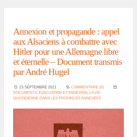
Annexion et propa­gande : appel
aux Alsa­ciens à combattre avec
Hitler pour une Alle­magne libre
et éter­nelle – Docu­ment trans­mis
par André Hugel
23 SEPTEMBRE 2021
COMMENTAIRE (0)
DOCUMENTS
,
EVACUATION ET ANNEXION
,
LA VIE
QUOTIDIENNE DANS LES PROVINCES ANNEXÉES