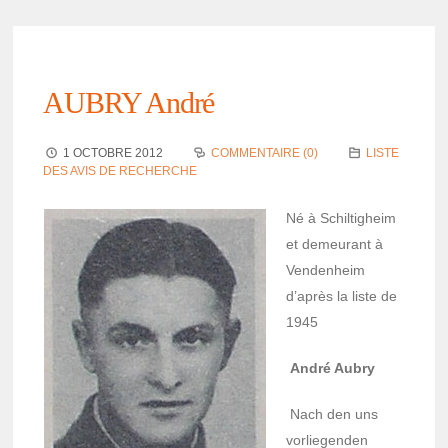
AUBRY André
1 OCTOBRE 2012
COMMENTAIRE (0)
LISTE
DES AVIS DE RECHERCHE
Né à Schil­ti­gheim
et demeu­rant à
Venden­heim
d’après la liste de
1945
André Aubry
Nach den uns
vorlie­gen­den