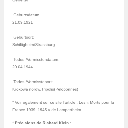
Gefrei­ter
Geburts­da­tum:
21.09.1921
Geburt­sort:
Schil­ti­gheim/Strass­burg
Todes-/Vermiss­ten­da­tum:
20.04.1944
Todes-/Vermiss­te­nort:
Krokowa nordw.Tripo­lis(Pelo­ponnes)
* Voir égale­ment sur ce site l’ar­ticle : Les « Morts pour la
France 1939–1945 » de Lamper­theim
*
Préci­sions de Richard Klein
: