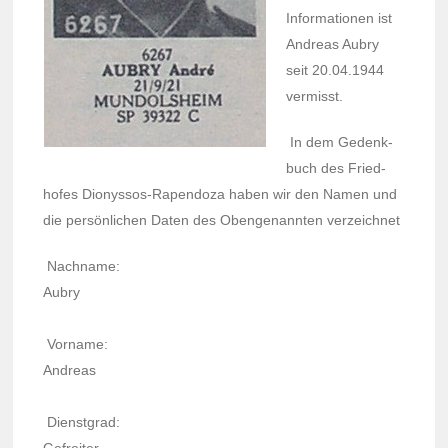
Infor­ma­tio­nen ist
Andreas Aubry
seit 20.04.1944
vermisst.
In dem Gedenk­
buch des Fried­
hofes Dionys­sos-Rapen­doza haben wir den Namen und
die persön­li­chen Daten des Oben­ge­nann­ten verzeich­net
Nach­name:
Aubry
Vorname:
Andreas
Dienst­grad: