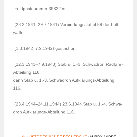
Feld­post­num­mer 39322 =
(28.2.1941–29.7.1941) Verbin­dung­ss­taf­fel 59 der Luft­
waffe,
(1.3.1942–7.9.1942) gestri­chen,
(12.3.1943–7.9.1943) Stab u. 1.-3. Schwa­dron Radfahr-
Abtei­lung 116,
dann Stab u. 1.-3. Schwa­dron Aufklä­rungs-Abtei­lung
116,
(23.4.1944–24.11.1944) 23.6.1944 Stab u. 1.-4. Schwa­
dron Aufklä­rungs-Abtei­lung 116.