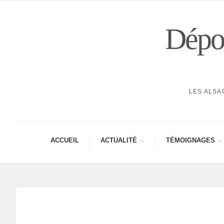
Dépor
LES ALSA
ACCUEIL
ACTUA­LITÉ
TÉMOI­GNAGES