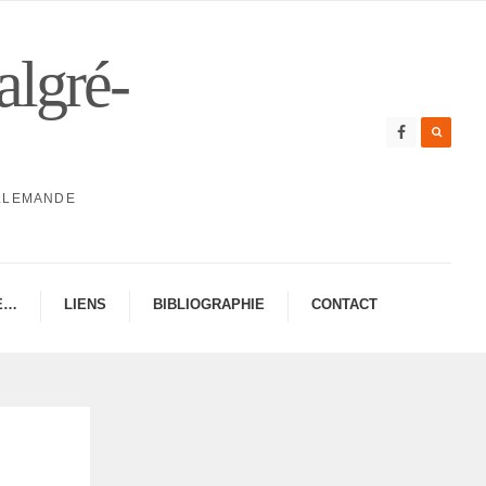
algré-
ALLEMANDE
E…
LIENS
BIBLIO­GRA­PHIE
CONTAC­­T