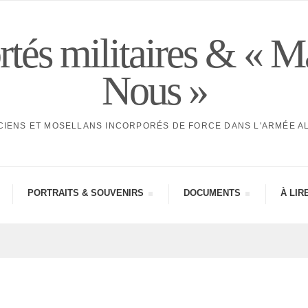
tés militaires & « M
Nous »
CIENS ET MOSELLANS INCORPORÉS DE FORCE DANS L'ARMÉE 
PORTRAITS & SOUVE­NIRS
DOCU­MENTS
À LIR