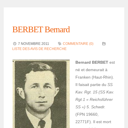
BERBET Bernard
7 NOVEMBRE 2011
COMMENTAIRE (0)
LISTE DES AVIS DE RECHERCHE
Bernard BERBET
est
né et demeu­rait à
Fran­ken (Haut-Rhin).
Il faisait partie du
SS
Kav. Rgt. 15 (SS Kav.
Rgt.1 « Reichsfüh­rer
SS ») 5. Schwdr.
(FPN 19660,
22771F). Il est mort