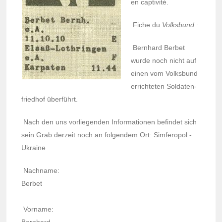
en capti­vité.
Fiche du
Volks­bund
:
Bern­hard Berbet
wurde noch nicht auf
einen vom Volks­bund
errich­te­ten Solda­ten­
fried­hof überführt.
Nach den uns vorlie­gen­den Infor­ma­tio­nen befin­det sich
sein Grab derzeit noch an folgen­dem Ort: Simfe­ro­pol -
Ukraine
Nach­name:
Berbet
Vorname: