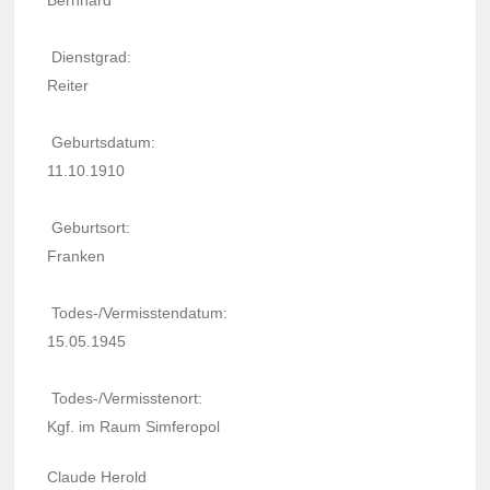
Bern­hard
Dienst­grad:
Reiter
Geburts­da­tum:
11.10.1910
Geburt­sort:
Fran­ken
Todes-/Vermiss­ten­da­tum:
15.05.1945
Todes-/Vermiss­te­nort:
Kgf. im Raum Simfe­ro­pol
Claude Herold