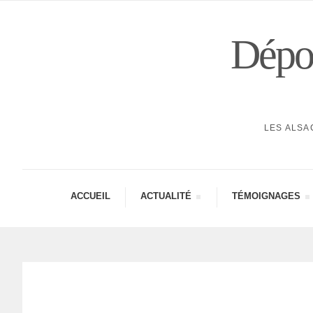
Dépor
LES ALSA
ACCUEIL
ACTUA­LITÉ
TÉMOI­GNAGES