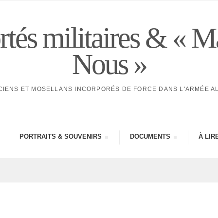
tés militaires & « M
Nous »
CIENS ET MOSELLANS INCORPORÉS DE FORCE DANS L'ARMÉE 
PORTRAITS & SOUVE­NIRS
DOCU­MENTS
À LIR