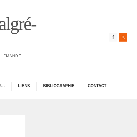
algré-
ALLEMANDE
E…
LIENS
BIBLIO­GRA­PHIE
CONTAC­­T