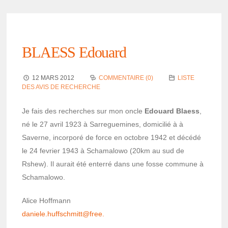
BLAESS Edouard
12 MARS 2012
COMMENTAIRE (0)
LISTE
DES AVIS DE RECHERCHE
Je fais des recherches sur mon oncle
Edouard Blaess
,
né le 27 avril 1923 à Sarre­gue­mines, domi­ci­lié à à
Saverne, incor­poré de force en octobre 1942 et décédé
le 24 fevrier 1943 à Scha­ma­lowo (20km au sud de
Rshew). Il aurait été enterré dans une fosse commune à
Scha­ma­lowo.
Alice Hoff­mann
daniele.huff­sch­mitt@­free.