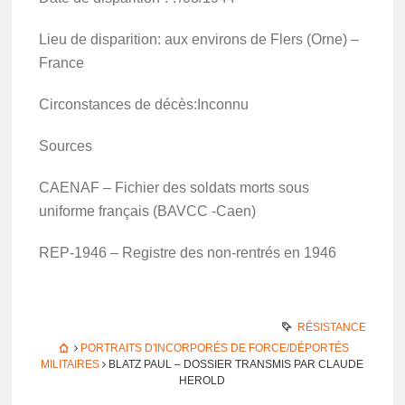
Lieu de dispa­ri­tion: aux envi­rons de Flers (Orne) –
France
Circons­tances de décès:Inconnu
Sources
CAENAF – Fichier des soldats morts sous
uniforme français (BAVCC -Caen)
REP-1946 – Registre des non-rentrés en 1946
RÉSISTANCE
PORTRAITS D'INCORPORÉS DE FORCE/DÉPORTÉS
MILITAIRES
BLATZ PAUL – DOSSIER TRANS­MIS PAR CLAUDE
HEROLD