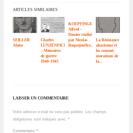
ARTICLES SIMILAIRES
KOEPFINGER
Alfred –
Dossier réalisé
par Nico­las
SEILLER
Charles
La Résis­tance
Roquejeoffre...
Aloïse
LUNZENFICHTER
alsa­cienne et
– Mémoires
les commé­
de guerre
mo­ra­tions de
1940–1945
la...
LAISSER UN COMMENTAIRE
Votre adresse e-mail ne sera pas publiée.
Les champs
obligatoires sont indiqués avec
*
Commentaire
*