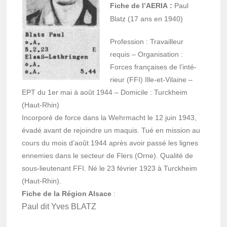
Fiche de l’AERIA :
Paul
Blatz (17 ans en 1940)
Profes­sion : Travailleur
requis – Orga­ni­sa­tion :
Forces françaises de l’in­té­
rieur (FFI) Ille-et-Vilaine –
EPT du 1er mai à août 1944 – Domi­cile : Turck­heim
(Haut-Rhin)
Incor­poré de force dans la Wehr­macht le 12 juin 1943,
évadé avant de rejoindre un maquis. Tué en mission au
cours du mois d’août 1944 après avoir passé les lignes
enne­mies dans le secteur de Flers (Orne). Qualité de
sous-lieu­te­nant FFI. Né le 23 février 1923 à Turck­heim
(Haut-Rhin).
Fiche de la Région Alsace
:
Paul dit Yves BLATZ