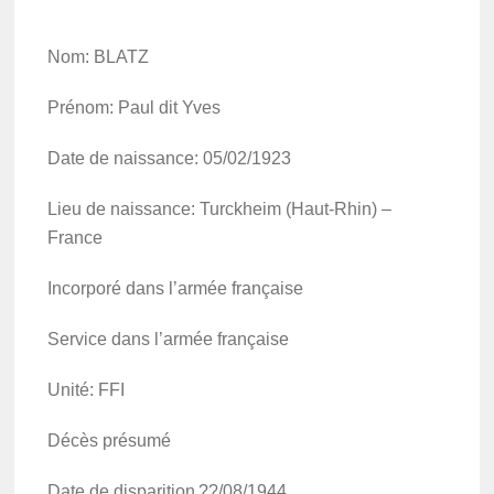
Nom: BLATZ
Prénom: Paul dit Yves
Date de nais­sance: 05/02/1923
Lieu de nais­sance: Turck­heim (Haut-Rhin) –
France
Incor­poré dans l’ar­mée française
Service dans l’ar­mée française
Unité: FFI
Décès présumé
Date de dispa­ri­tion ??/08/1944