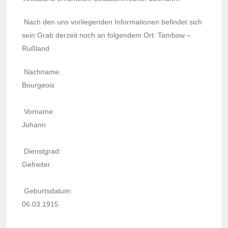
Nach den uns vorlie­gen­den Infor­ma­tio­nen befin­det sich
sein Grab derzeit noch an folgen­dem Ort: Tambow –
Rußland
Nach­name:
Bour­geois
Vorname:
Johann
Dienst­grad:
Gefrei­ter
Geburts­da­tum:
06.03.1915