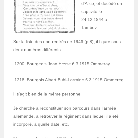
d’Alice, et décédé en
capti­vité le
24.12.1944 à
Tambov.
Sur la liste des non-rentrés de 1946 (p.8), il figure sous
deux numé­ros diffé­rents :
1200. Bour­geois Jean Hesse 6.3.1915 Omme­ray
1218. Bour­gois Albert Buhl-Lorraine 6.3.1915 Omme­reg
Il s’agit bien de la même personne.
Je cherche à recons­ti­tuer son parcours dans l’ar­mée
alle­mande, à retrou­ver le régi­ment dans lequel il a été
incor­poré, à quelle date, etc.