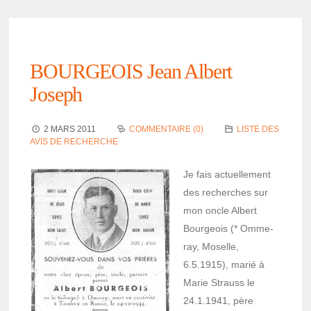
BOURGEOIS Jean Albert
Joseph
2 MARS 2011
COMMENTAIRE (0)
LISTE DES
AVIS DE RECHERCHE
Je fais actuel­le­ment
des recherches sur
mon oncle Albert
Bour­geois (* Omme­
ray, Moselle,
6.5.1915), marié à
Marie Strauss le
24.1.1941, père