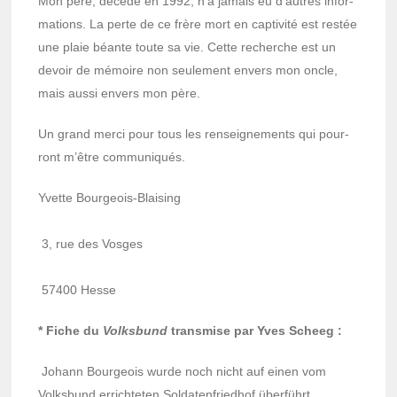
Mon père, décédé en 1992, n’a jamais eu d’autres infor­
ma­tions. La perte de ce frère mort en capti­vité est restée
une plaie béante toute sa vie. Cette recherche est un
devoir de mémoire non seule­ment envers mon oncle,
mais aussi envers mon père.
Un grand merci pour tous les rensei­gne­ments qui pour­
ront m’être commu­niqués.
Yvette Bour­geois-Blai­sing
3, rue des Vosges
57400 Hesse
* Fiche du
Volks­bund
trans­mise par Yves Scheeg :
Johann Bour­geois wurde noch nicht auf einen vom
Volks­bund errich­te­ten Solda­ten­fried­hof überführt.