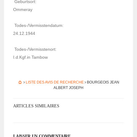
Geburt­sort:
Omme­ray
Todes-/Vermiss­ten­da­tum:
24.12.1944
Todes-/Vermiss­te­nort:
I.d.Kgf.in Tambow
LISTE DES AVIS DE RECHERCHE
BOURGEOIS JEAN
ALBERT JOSEPH
ARTICLES SIMILAIRES
LAISSER UN COMMENTAIRE