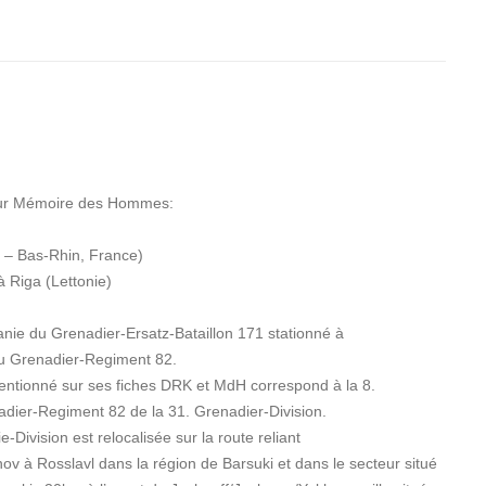
our Mémoire des Hommes:
 – Bas-Rhin, France)
à Riga (Lettonie)
nie du Grenadier-Ersatz-Bataillon 171 stationné à
du Grenadier-Regiment 82.
ntionné sur ses fiches DRK et MdH correspond à la 8.
adier-Regiment 82 de la 31. Grenadier-Division.
ie-Division est relocalisée sur la route reliant
 à Rosslavl dans la région de Barsuki et dans le secteur situé