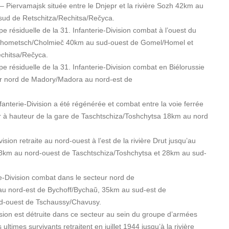
 Piervamajsk située entre le Dnjepr et la rivière Sozh 42km au
ud de Retschitza/Rechitsa/Rečyca.
résiduelle de la 31. Infanterie-Division combat à l’ouest du
 Chometsch/Cholmieč 40km au sud-ouest de Gomel/Homel et
chitsa/Rečyca.
résiduelle de la 31. Infanterie-Division combat en Biélorussie
eur nord de Madory/Madora au nord-est de
nfanterie-Division a été régénérée et combat entre la voie ferrée
r à hauteur de la gare de Taschtschiza/Toshchytsa 18km au nord
ision retraite au nord-ouest à l’est de la rivière Drut jusqu’au
 8km au nord-ouest de Taschtschiza/Toshchytsa et 28km au sud-
rie-Division combat dans le secteur nord de
u nord-est de Bychoff/Bychaŭ, 35km au sud-est de
d-ouest de Tschaussy/Chavusy.
vision est détruite dans ce secteur au sein du groupe d’armées
ltimes survivants retraitent en juillet 1944 jusqu’à la rivière