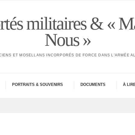
tés militaires & « M
Nous »
CIENS ET MOSELLANS INCORPORÉS DE FORCE DANS L'ARMÉE 
PORTRAITS & SOUVE­NIRS
DOCU­MENTS
À LIR