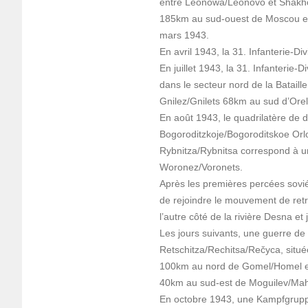
entre Leonowa/Leonovo et Shakhov
185km au sud-ouest de Moscou et
mars 1943.
En avril 1943, la 31. Infanterie-D
En juillet 1943, la 31. Infanterie-D
dans le secteur nord de la Batail
Gnilez/Gnilets 68km au sud d’Ore
En août 1943, le quadrilatère de d
Bogoroditzkoje/Bogoroditskoe Orlo
Rybnitza/Rybnitsa correspond à u
Woronez/Voronets.
Après les premières percées soviét
de rejoindre le mouvement de ret
l’autre côté de la rivière Desna e
Les jours suivants, une guerre de
Retschitza/Rechitsa/Rečyca, situ
100km au nord de Gomel/Homel e
40km au sud-est de Moguilev/Mah
En octobre 1943, une Kampfgruppe 