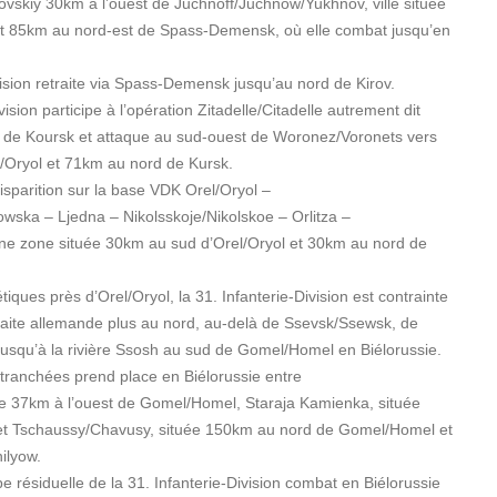
skiy 30km à l’ouest de Juchnoff/Juchnow/Yukhnov, ville située
 85km au nord-est de Spass-Demensk, où elle combat jusqu’en
ivision retraite via Spass-Demensk jusqu’au nord de Kirov.
ivision participe à l’opération Zitadelle/Citadelle autrement dit
le de Koursk et attaque au sud-ouest de Woronez/Voronets vers
l/Oryol et 71km au nord de Kursk.
isparition sur la base VDK Orel/Oryol –
wska – Ljedna – Nikolsskoje/Nikolskoe – Orlitza –
ne zone située 30km au sud d’Orel/Oryol et 30km au nord de
iques près d’Orel/Oryol, la 31. Infanterie-Division est contrainte
raite allemande plus au nord, au-delà de Ssevsk/Ssewsk, de
t jusqu’à la rivière Ssosh au sud de Gomel/Homel en Biélorussie.
 tranchées prend place en Biélorussie entre
ée 37km à l’ouest de Gomel/Homel, Staraja Kamienka, située
t Tschaussy/Chavusy, située 150km au nord de Gomel/Homel et
ilyow.
résiduelle de la 31. Infanterie-Division combat en Biélorussie