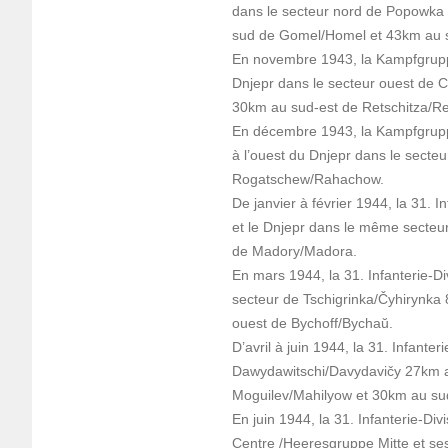
dans le secteur nord de Popowka –
sud de Gomel/Homel et 43km au s
En novembre 1943, la Kampfgruppe 
Dnjepr dans le secteur ouest de
30km au sud-est de Retschitza/Re
En décembre 1943, la Kampfgruppe 
à l’ouest du Dnjepr dans le sect
Rogatschew/Rahachow.
De janvier à février 1944, la 31. I
et le Dnjepr dans le même secteu
de Madory/Madora.
En mars 1944, la 31. Infanterie-Div
secteur de Tschigrinka/Čyhirynka
ouest de Bychoff/Bychaŭ.
D’avril à juin 1944, la 31. Infante
Dawydawitschi/Davydavičy 27km a
Moguilev/Mahilyow et 30km au su
En juin 1944, la 31. Infanterie-Di
Centre /Heeresgruppe Mitte et ses u