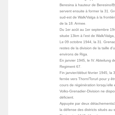
Beresina à hauteur de Beresino/By
servent ensuite à former la 31. Gr
sud-est de Walk/Valga à la frontiè
de la 18. Armee.
Du 1er août au 1er septembre 1944
située 13km à l’est de Walk/Valga
Le 09 octobre 1944, la 31. Grenad
restes de la division de la taille
environs de Riga.
En janvier 1945, le IV. Abteilung de 
Regiment 67.
Fin janvier/début février 1945, la
ferrée vers Thorn/Toruń pour y êt
cours de régénération lorsqu’elle
Volks-Grenadier-Division ne dispo
déficient.
Appuyée par deux détachements/Ab
la défense des districts situés au 