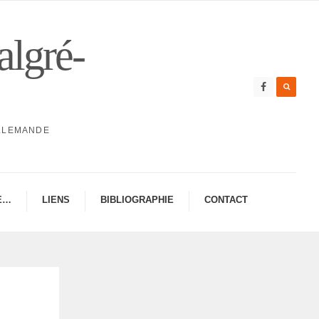
algré-
ALLEMANDE
E…
LIENS
BIBLIO­GRA­PHIE
CONTAC­­T