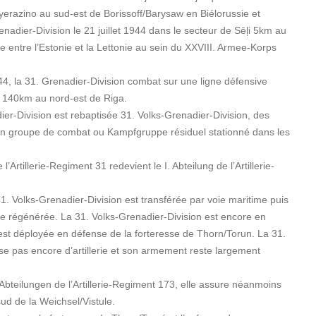
erazino au sud-est de Borissoff/Barysaw en Biélorussie et
enadier-Division le 21 juillet 1944 dans le secteur de Sēļi 5km au
re entre l’Estonie et la Lettonie au sein du XXVIII. Armee-Korps
, la 31. Grenadier-Division combat sur une ligne défensive
, 140km au nord-est de Riga.
ier-Division est rebaptisée 31. Volks-Grenadier-Division, des
 d’un groupe de combat ou Kampfgruppe résiduel stationné dans les
l’Artillerie-Regiment 31 redevient le I. Abteilung de l’Artillerie-
 31. Volks-Grenadier-Division est transférée par voie maritime puis
re régénérée. La 31. Volks-Grenadier-Division est encore en
 est déployée en défense de la forteresse de Thorn/Torun. La 31.
se pas encore d’artillerie et son armement reste largement
teilungen de l’Artillerie-Regiment 173, elle assure néanmoins
sud de la Weichsel/Vistule.