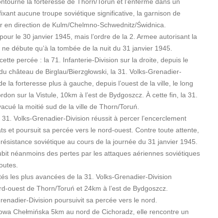
ontourne la forteresse de Thorn/Toruń et l’enferme dans un
fixant aucune troupe soviétique significative, la garnison de
er en direction de Kulm/Chelmno-Schwednitz/Świdnica.
pour le 30 janvier 1945, mais l’ordre de la 2. Armee autorisant la
 ne débute qu’à la tombée de la nuit du 31 janvier 1945.
ette percée : la 71. Infanterie-Division sur la droite, depuis le
n du château de Birglau/Bierzgłowski, la 31. Volks-Grenadier-
e la forteresse plus à gauche, depuis l’ouest de la ville, le long
don sur la Vistule, 10km à l’est de Bydgoszcz. À cette fin, la 31.
acué la moitié sud de la ville de Thorn/Toruń.
a 31. Volks-Grenadier-Division réussit à percer l’encerclement
s et poursuit sa percée vers le nord-ouest. Contre toute attente,
résistance soviétique au cours de la journée du 31 janvier 1945.
ubit néanmoins des pertes par les attaques aériennes soviétiques
outes.
ités les plus avancées de la 31. Volks-Grenadier-Division
rd-ouest de Thorn/Toruń et 24km à l’est de Bydgoszcz.
Grenadier-Division poursuivit sa percée vers le nord.
a Chełmińska 5km au nord de Cichoradz, elle rencontre un