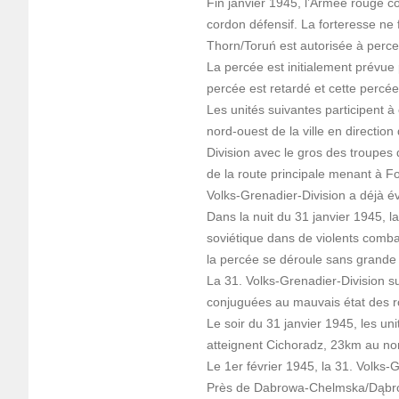
Fin janvier 1945, l’Armée rouge c
cordon défensif. La forteresse ne 
Thorn/Toruń est autorisée à perc
La percée est initialement prévue 
percée est retardé et cette percée
Les unités suivantes participent à c
nord-ouest de la ville en directio
Division avec le gros des troupes d
de la route principale menant à For
Volks-Grenadier-Division a déjà év
Dans la nuit du 31 janvier 1945, l
soviétique dans de violents combat
la percée se déroule sans grande 
La 31. Volks-Grenadier-Division s
conjuguées au mauvais état des r
Le soir du 31 janvier 1945, les un
atteignent Cichoradz, 23km au no
Le 1er février 1945, la 31. Volks-
Près de Dabrowa-Chelmska/Dąbrow