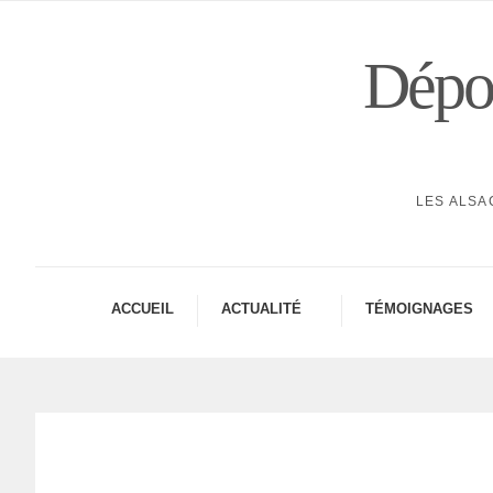
Dépor
LES ALSA
ACCUEIL
ACTUA­LITÉ
TÉMOI­GNAGES