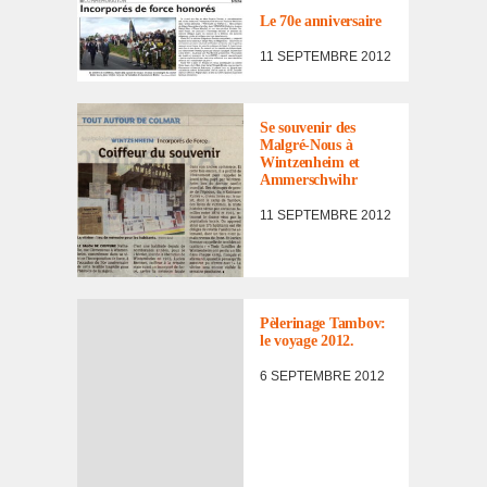
Le 70e anni­ver­saire
11 SEPTEMBRE 2012
ACTUALITÉ
Se souve­nir des
Malgré-Nous à
Wint­zen­heim et
Ammer­sch­wihr
11 SEPTEMBRE 2012
Pèle­ri­nage Tambov:
le voyage 2012.
6 SEPTEMBRE 2012