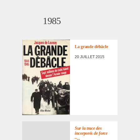
1985
1985
La grande débâcle
20 JUILLET 2015
Sur la trace des
incor­po­rés de force
–...