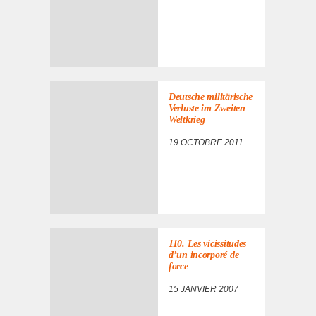
Deutsche militä­rische
Verluste im Zwei­ten
Welt­krieg
19 OCTOBRE 2011
110. Les vicis­si­tudes
d’un incor­poré de
force
15 JANVIER 2007