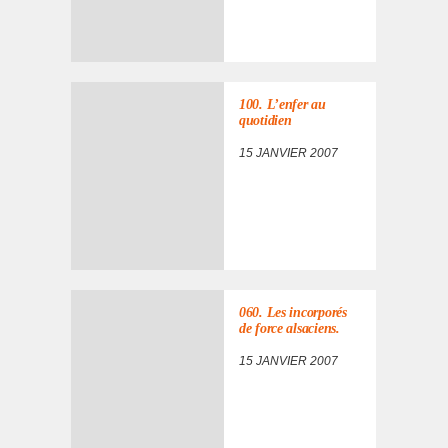
100. L’en­fer au
quoti­dien
15 JANVIER 2007
060. Les incor­po­rés
de force alsa­ciens.
15 JANVIER 2007