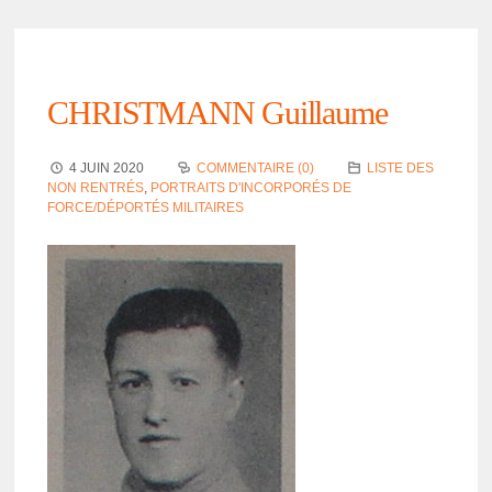
CHRISTMANN Guillaume
4 JUIN 2020
COMMENTAIRE (0)
LISTE DES
NON RENTRÉS
,
PORTRAITS D'INCORPORÉS DE
FORCE/DÉPORTÉS MILITAIRES