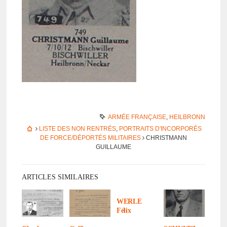
ARMÉE FRANÇAISE
,
HEILBRONN
LISTE DES NON RENTRÉS
,
PORTRAITS D'INCORPORÉS
DE FORCE/DÉPORTÉS MILITAIRES
CHRISTMANN
GUILLAUME
ARTICLES SIMILAIRES
WERLE
Félix