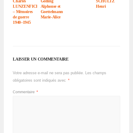
Charles
Golling
SCHULTZ
LUNZENFICHTER
Alphonse et
Henri
– Mémoires
Goet­tel­mann
de guerre
Marie-Alice
1940–1945
LAISSER UN COMMENTAIRE
Votre adresse e-mail ne sera pas publiée.
Les champs
obligatoires sont indiqués avec
*
Commentaire
*