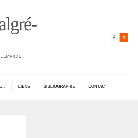
algré-
ALLEMANDE
E…
LIENS
BIBLIO­GRA­PHIE
CONTAC­­T