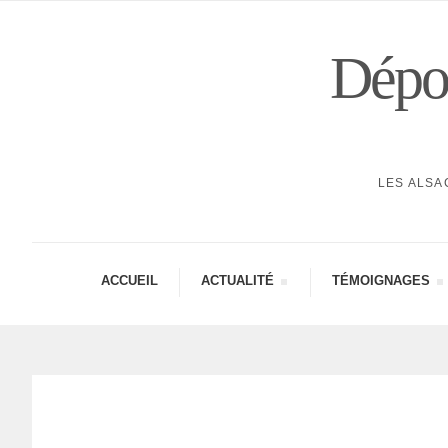
Dépor
LES ALSA
ACCUEIL
ACTUA­LITÉ
TÉMOI­GNAGES