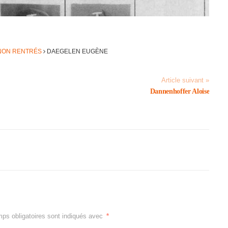
 NON RENTRÉS
DAEGE­LEN EUGÈNE
Article suivant »
Dannen­hof­fer Aloise
ps obligatoires sont indiqués avec
*