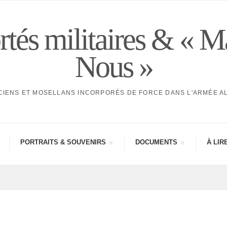
tés militaires & « M
Nous »
CIENS ET MOSELLANS INCORPORÉS DE FORCE DANS L'ARMÉE 
PORTRAITS & SOUVE­NIRS
DOCU­MENTS
À LIR