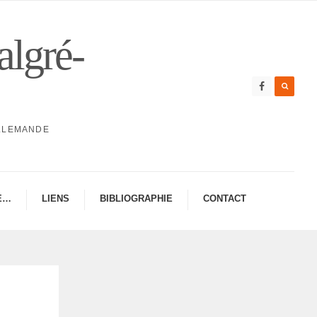
algré-
ALLEMANDE
E…
LIENS
BIBLIO­GRA­PHIE
CONTAC­­T