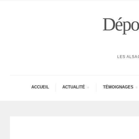
Dépor
LES ALSA
ACCUEIL
ACTUA­LITÉ
TÉMOI­GNAGES