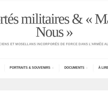
tés militaires & « M
Nous »
CIENS ET MOSELLANS INCORPORÉS DE FORCE DANS L'ARMÉE 
PORTRAITS & SOUVE­NIRS
DOCU­MENTS
À LIR