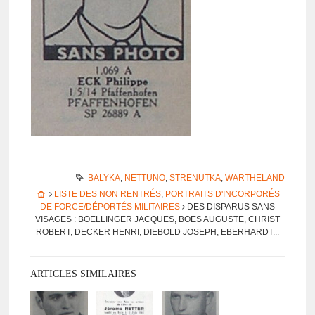
BALYKA
,
NETTUNO
,
STRENUTKA
,
WARTHELAND
LISTE DES NON RENTRÉS
,
PORTRAITS D'INCORPORÉS
DE FORCE/DÉPORTÉS MILITAIRES
DES DISPA­RUS SANS
VISAGES : BOELLINGER JACQUES, BOES AUGUSTE, CHRIST
ROBERT, DECKER HENRI, DIEBOLD JOSEPH, EBERHARDT...
ARTICLES SIMILAIRES