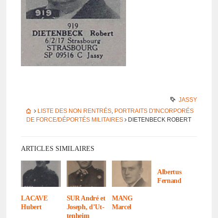
JASSY
LISTE DES NON RENTRÉS
,
PORTRAITS D'INCORPORÉS
DE FORCE/DÉPORTÉS MILITAIRES
DIETENBECK ROBERT
ARTICLES SIMILAIRES
Alber­tus
Fernand
LACAVE
SUR André et
MANG
Hubert
Joseph, d’Ut­
Marcel
ten­heim