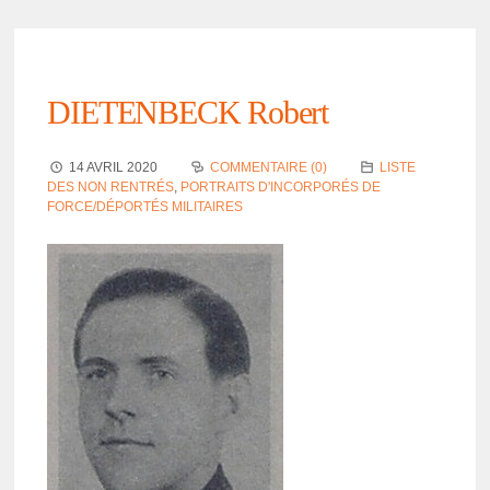
DIETENBECK Robert
14 AVRIL 2020
COMMENTAIRE (0)
LISTE
DES NON RENTRÉS
,
PORTRAITS D'INCORPORÉS DE
FORCE/DÉPORTÉS MILITAIRES