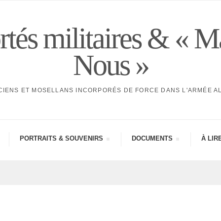
tés militaires & « M
Nous »
CIENS ET MOSELLANS INCORPORÉS DE FORCE DANS L'ARMÉE 
PORTRAITS & SOUVE­NIRS
DOCU­MENTS
À LIR