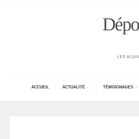
Dépor
LES ALSA
ACCUEIL
ACTUA­LITÉ
TÉMOI­GNAGES