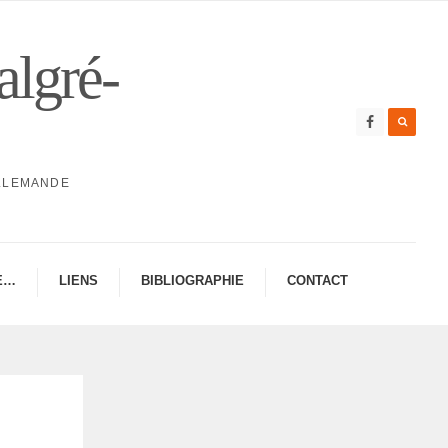
algré-
ALLEMANDE
E…
LIENS
BIBLIO­GRA­PHIE
CONTAC­­T