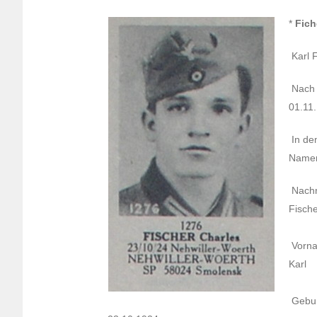
*
Fic
Karl F
Nach d
01.11.
In de
Namen 
Nach­
Fisch
Vorn
Karl
Geburt