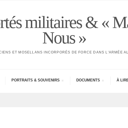
tés militaires & « M
Nous »
CIENS ET MOSELLANS INCORPORÉS DE FORCE DANS L'ARMÉE 
PORTRAITS & SOUVE­NIRS
DOCU­MENTS
À LIR