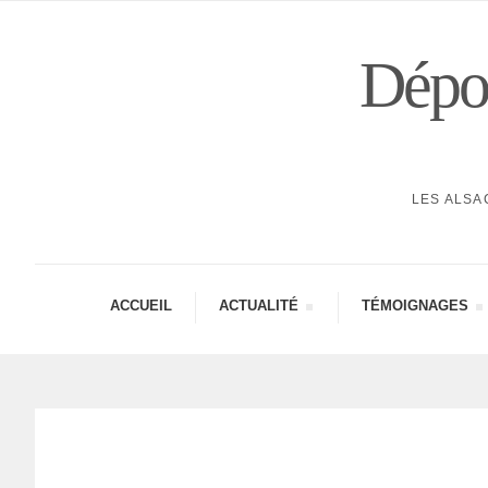
Dépor
LES ALSA
ACCUEIL
ACTUA­LITÉ
TÉMOI­GNAGES