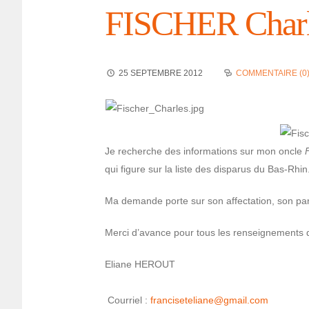
FISCHER Charl
25 SEPTEMBRE 2012
COMMENTAIRE (0
Je recherche des infor­ma­tions sur mon oncle
qui figure sur la liste des dispa­rus du Bas-Rhin
Ma demande porte sur son affec­ta­tion, son parcou
Merci d’avance pour tous les rensei­gne­ments 
Eliane HEROUT
Cour­riel :
fran­ci­se­te­lia­ne@g­mail.com