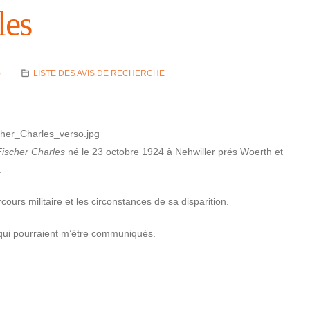
es
)
LISTE DES AVIS DE RECHERCHE
Fischer Charles
né le 23 octobre 1924 à Nehwiller prés Woerth et
.
rs mili­taire et les circons­tances de sa dispa­ri­tion.
qui pour­raient m’être commu­niqués.