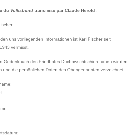
he du
Volks­bund
trans­mise par Claude Herold
:
ischer
en uns vorlie­gen­den Infor­ma­tio­nen ist Karl Fischer seit
1943 vermisst.
m Gedenk­buch des Fried­hofes Duchow­scht­schina haben wir den
und die persön­li­chen Daten des Oben­ge­nann­ten verzeich­net.
name:
er
ame:
s­da­tum: