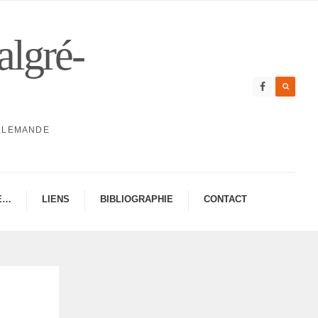
algré-
ALLEMANDE
E…
LIENS
BIBLIO­GRA­PHIE
CONTAC­­T