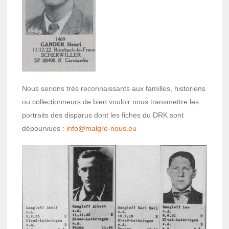
Nous serions très recon­nais­sants aux familles, histo­riens
ou collec­tion­neurs de bien vouloir nous trans­mettre les
portraits des dispa­rus dont les fiches du DRK sont
dépour­vues :
info@­malgre-nous.eu