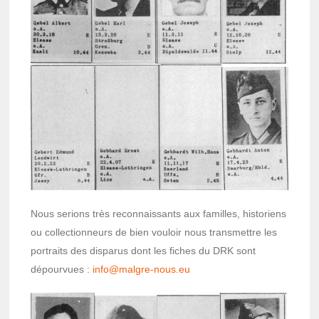
Nous serions très recon­nais­sants aux familles, histo­riens
ou collec­tion­neurs de bien vouloir nous trans­mettre les
portraits des dispa­rus dont les fiches du DRK sont
dépour­vues :
info@­malgre-nous.eu