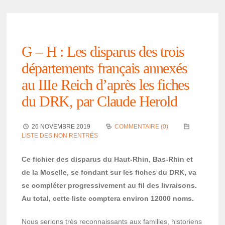
G – H : Les dispa­­­rus des trois
dépar­­­te­­­ments français annexés
au IIIe Reich d’après les fiches
du DRK, par Claude Herold
26 NOVEMBRE 2019
COMMENTAIRE (0)
LISTE DES NON RENTRÉS
Ce fichier des dispa­rus du Haut-Rhin, Bas-Rhin et
de la Moselle, se fondant sur les fiches du DRK, va
se complé­ter progres­si­ve­ment au fil des livrai­sons.
Au total, cette liste comp­tera envi­ron 12000 noms.
Nous serions très recon­nais­sants aux familles, histo­riens