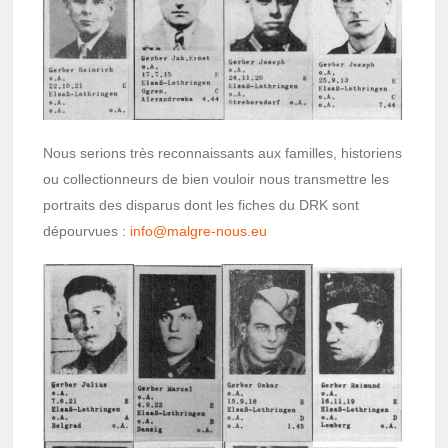
Nous serions très recon­nais­sants aux familles, histo­riens
ou collec­tion­neurs de bien vouloir nous trans­mettre les
portraits des dispa­rus dont les fiches du DRK sont
dépour­vues :
info@­malgre-nous.eu