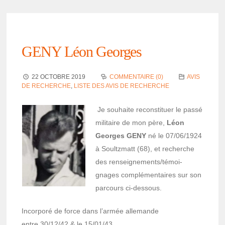
GENY Léon Georges
22 OCTOBRE 2019
COMMENTAIRE (0)
AVIS
DE RECHERCHE
,
LISTE DES AVIS DE RECHERCHE
Je souhaite recons­­ti­­tuer le passé
mili­­taire de mon père,
Léon
Georges GENY
né le 07/06/1924
à Soultz­matt (68), et recherche
des rensei­­gne­­ments/témoi­
gnages complé­­men­­taires sur son
parcours ci-dessous.
Incor­poré de force dans l’ar­mée alle­mande
entre 30/12/42 & le 15/01/43.