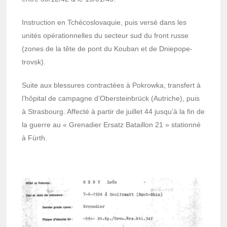
Instruc­tion en Tché­co­slo­vaquie, puis versé dans les
unités opéra­tion­nelles du secteur sud du front russe
(zones de la tête de pont du Kouban et de Dnie­po­pe­
trovsk).
Suite aux bles­sures contrac­tées à Pokrowka, trans­fert à
l’hô­pi­tal de campagne d’Ober­stein­brück (Autriche), puis
à Stras­bourg. Affecté à partir de juillet 44 jusqu’à la fin de
la guerre au « Grena­dier Ersatz Bataillon 21 » stationné
à Fürth.