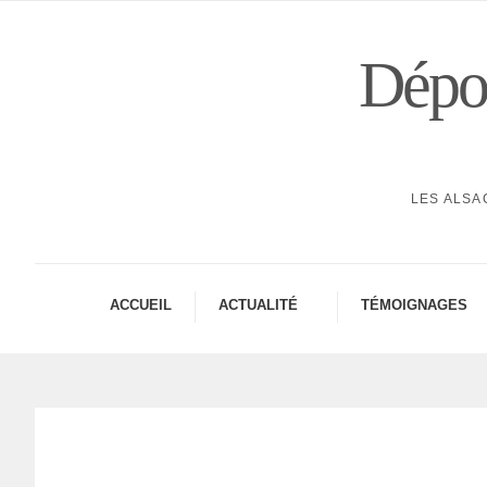
Dépor
LES ALSA
ACCUEIL
ACTUA­LITÉ
TÉMOI­GNAGES