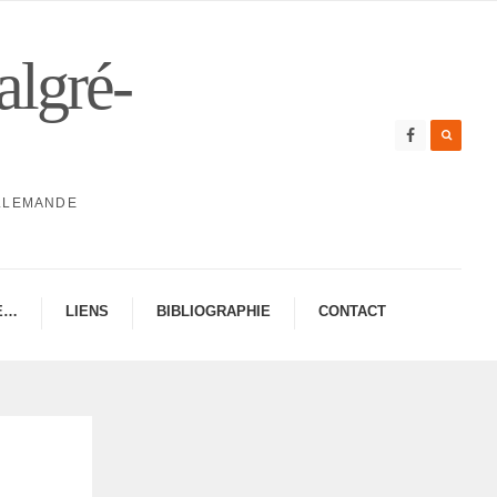
algré-
ALLEMANDE
E…
LIENS
BIBLIO­GRA­PHIE
CONTAC­­T