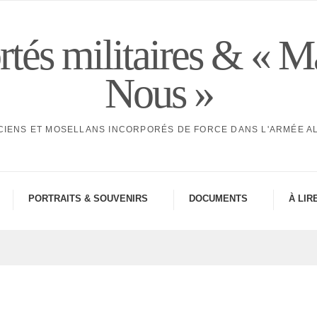
tés militaires & « M
Nous »
CIENS ET MOSELLANS INCORPORÉS DE FORCE DANS L'ARMÉE 
PORTRAITS & SOUVE­NIRS
DOCU­MENTS
À LIR