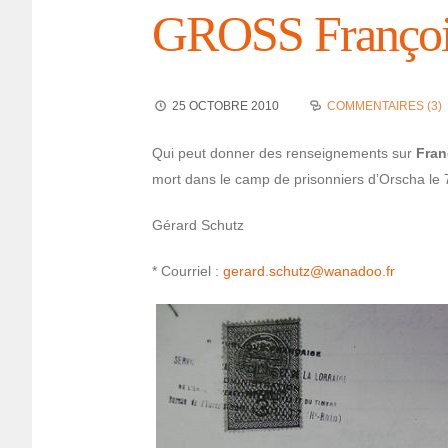
GROSS Françoi
25 OCTOBRE 2010
COMMENTAIRES (3)
Qui peut donner des rensei­gne­ments sur
Fra
mort dans le camp de prison­niers d’Or­scha 
Gérard Schutz
* Cour­riel :
gerard.schutz@­wa­na­doo.fr