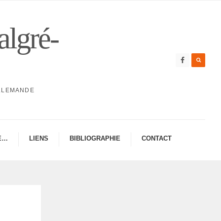
algré-
ALLEMANDE
E…
LIENS
BIBLIO­GRA­PHIE
CONTAC­­T