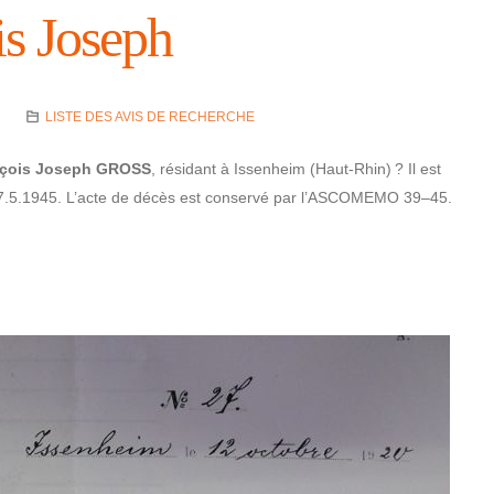
s Joseph
LISTE DES AVIS DE RECHERCHE
nçois Joseph GROSS
, rési­dant à Issen­heim (Haut-Rhin) ? Il est
le 7.5.1945. L’acte de décès est conservé par l’ASCOMEMO 39–45.