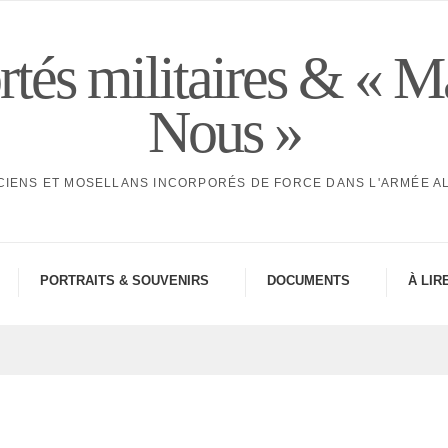
tés militaires & « M
Nous »
CIENS ET MOSELLANS INCORPORÉS DE FORCE DANS L'ARMÉE 
PORTRAITS & SOUVE­NIRS
DOCU­MENTS
À LIR