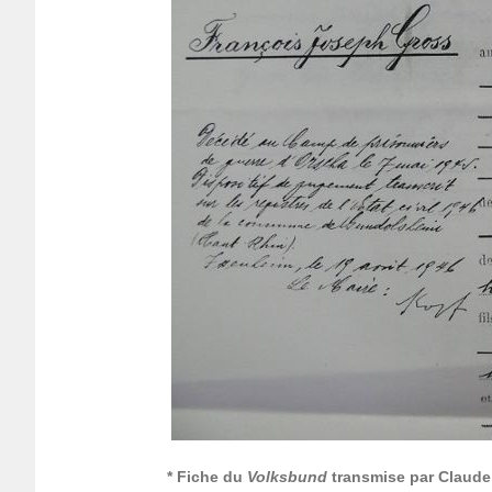
* Fiche du
Volks­bund
trans­mise par Claude