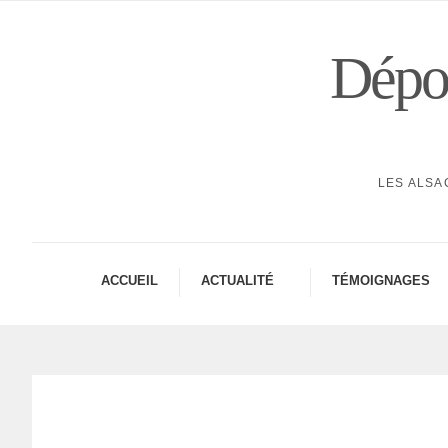
Dépor
LES ALSA
ACCUEIL
ACTUA­LITÉ
TÉMOI­GNAGES