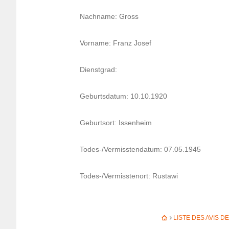
Nach­name: Gross
Vorname: Franz Josef
Dienst­grad:
Geburts­da­tum: 10.10.1920
Geburt­sort: Issen­heim
Todes-/Vermiss­ten­da­tum: 07.05.1945
Todes-/Vermiss­te­nort: Rustawi
LISTE DES AVIS 