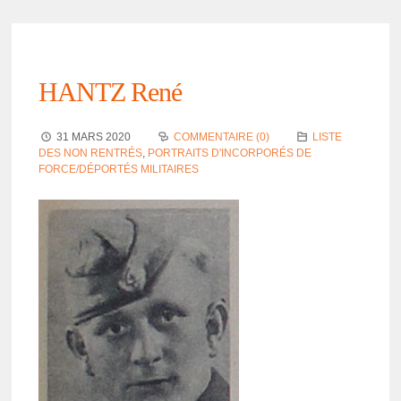
HANTZ René
31 MARS 2020
COMMENTAIRE (0)
LISTE
DES NON RENTRÉS
,
PORTRAITS D'INCORPORÉS DE
FORCE/DÉPORTÉS MILITAIRES