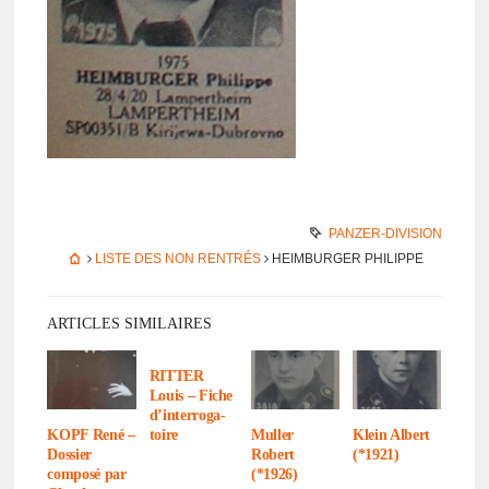
PANZER-DIVISION
LISTE DES NON RENTRÉS
HEIMBURGER PHILIPPE
ARTICLES SIMILAIRES
RITTER
Louis – Fiche
d’in­ter­ro­ga­
toire
KOPF René –
Muller
Klein Albert
Dossier
Robert
(*1921)
composé par
(*1926)