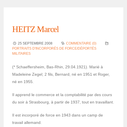
HEITZ Marcel
25 SEPTEMBRE 2008
COMMENTAIRE (0)
PORTRAITS D'INCORPORÉS DE FORCE/DÉPORTÉS
MILITAIRES
(* Schaef­fer­sheim, Bas-Rhin, 29.04.1921). Marié à
Made­leine Zegel; 2 fils, Bernard, né en 1951 et Roger,
né en 1955.
Il apprend le commerce et la comp­ta­bi­lité par des cours
du soir à Stras­bourg, à partir de 1937, tout en travaillant.
Il est incor­poré de force en 1943 dans un camp de
travail alle­mand.