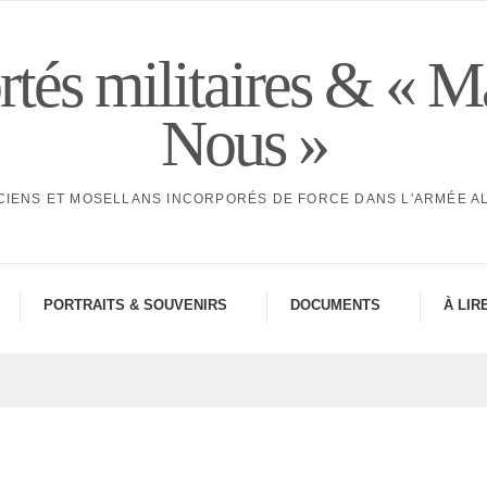
tés militaires & « M
Nous »
CIENS ET MOSELLANS INCORPORÉS DE FORCE DANS L'ARMÉE 
PORTRAITS & SOUVE­NIRS
DOCU­MENTS
À LIR