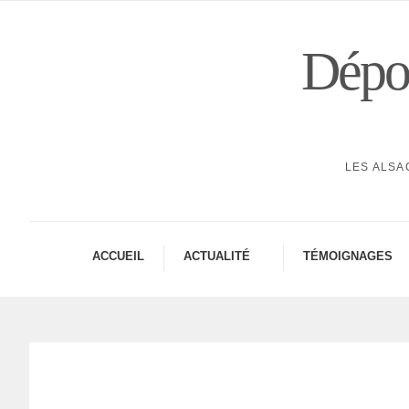
Dépor
LES ALSA
ACCUEIL
ACTUA­LITÉ
TÉMOI­GNAGES