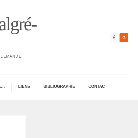
algré-
ALLEMANDE
E…
LIENS
BIBLIO­GRA­PHIE
CONTAC­­T